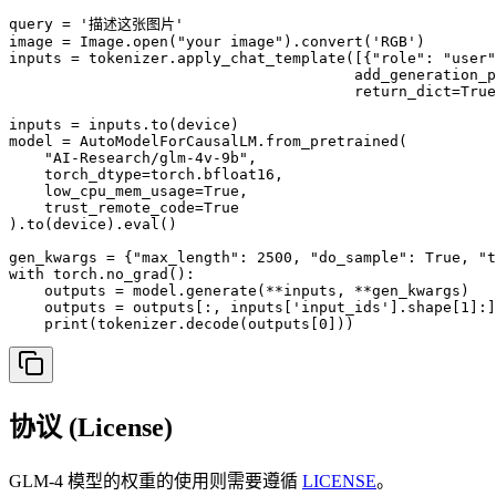
query = '描述这张图片'

image = Image.open("your image").convert('RGB')

inputs = tokenizer.apply_chat_template([{"role": "user"
                                       add_generation_p
                                       return_dict=True
inputs = inputs.to(device)

model = AutoModelForCausalLM.from_pretrained(

    "AI-Research/glm-4v-9b",

    torch_dtype=torch.bfloat16,

    low_cpu_mem_usage=True,

    trust_remote_code=True

).to(device).eval()

gen_kwargs = {"max_length": 2500, "do_sample": True, "t
with torch.no_grad():

    outputs = model.generate(**inputs, **gen_kwargs)

    outputs = outputs[:, inputs['input_ids'].shape[1]:]

    print(tokenizer.decode(outputs[0]))
协议 (License)
GLM-4 模型的权重的使用则需要遵循
LICENSE
。