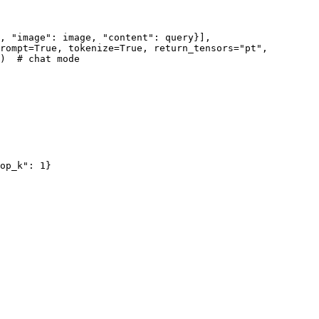
, "image": image, "content": query}],

rompt=True, tokenize=True, return_tensors="pt",

)  # chat mode

op_k": 1}
