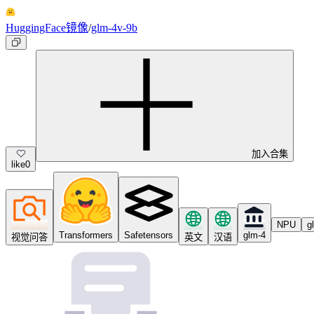
HuggingFace镜像
/
glm-4v-9b
加入合集
like
0
NPU
g
Transformers
Safetensors
glm-4
视觉问答
英文
汉语