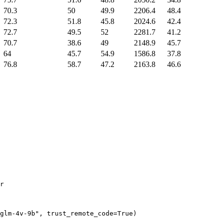
70.3
50
49.9
2206.4
48.4
72.3
51.8
45.8
2024.6
42.4
72.7
49.5
52
2281.7
41.2
70.7
38.6
49
2148.9
45.7
64
45.7
54.9
1586.8
37.8
76.8
58.7
47.2
2163.8
46.6
r

glm-4v-9b", trust_remote_code=True)
