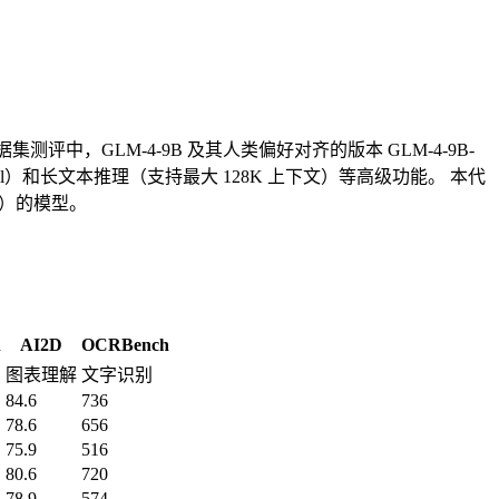
测评中，GLM-4-9B 及其人类偏好对齐的版本 GLM-4-9B-
Call）和长文本推理（支持最大 128K 上下文）等高级功能。 本代
符）的模型。
h
AI2D
OCRBench
图表理解
文字识别
84.6
736
78.6
656
75.9
516
80.6
720
78.9
574