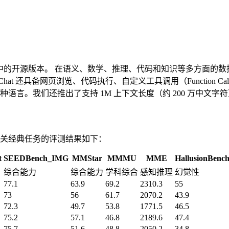
 系列中的开源版本。 在语义、数学、推理、代码和知识等多方面的数据集
-Chat 还具备网页浏览、代码执行、自定义工具调用（Function 
种语言。我们还推出了支持 1M 上下文长度（约 200 万中文字
其相关经典任务的评测结果如下：
t
SEEDBench_IMG
MMStar
MMMU
MME
HallusionBenc
综合能力
综合能力
学科综合
感知推理
幻觉性
77.1
63.9
69.2
2310.3
55
73
56
61.7
2070.2
43.9
72.3
49.7
53.8
1771.5
46.5
75.2
57.1
46.8
2189.6
47.4
75.7
51.6
48.8
2050.2
34.8