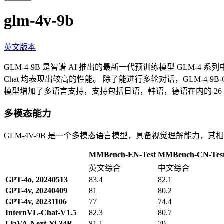
glm-4v-9b
英文版本
GLM-4-9B 是智谱 AI 推出的最新一代预训练模型 GLM-4
Chat 均表现出较高的性能。 除了能进行多轮对话，GLM-4-9B
模型增加了多语言支持，支持包括日语，韩语，德语在内的 26 
多模态能力
GLM-4V-9B 是一个多模态语言模型，具备视觉理解能力，
MMBench-EN-Test
MMBench-CN-Tes
英文综合
中文综合
GPT-4o, 20240513
83.4
82.1
GPT-4v, 20240409
81
80.2
GPT-4v, 20231106
77
74.4
InternVL-Chat-V1.5
82.3
80.7
LlaVA-Next-Yi-34B
81.1
79