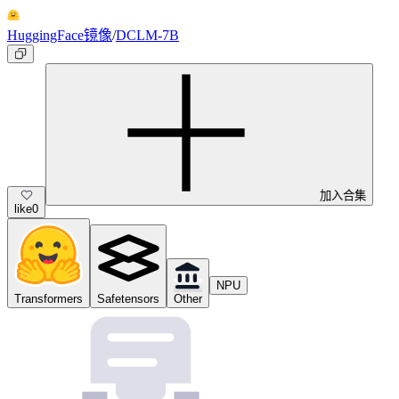
HuggingFace镜像
/
DCLM-7B
加入合集
like
0
NPU
Transformers
Safetensors
Other