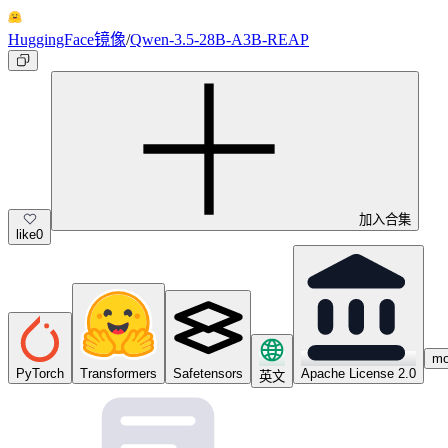
HuggingFace镜像
/
Qwen-3.5-28B-A3B-REAP
加入合集
like
0
m
PyTorch
Transformers
Safetensors
Apache License 2.0
英文