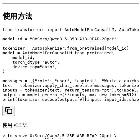
使用方法
from transformers import AutoModelForCausalLM, AutoToke
model_id = "0xSero/Qwen3.5-35B-A3B-REAP-20pct"

tokenizer = AutoTokenizer.from_pretrained(model_id)

model = AutoModelForCausalLM.from_pretrained(

    model_id,

    torch_dtype="auto",

    device_map="auto",

)

messages = [{"role": "user", "content": "Write a quicks
text = tokenizer.apply_chat_template(messages, tokenize
inputs = tokenizer(text, return_tensors="pt").to(model.
outputs = model.generate(**inputs, max_new_tokens=512)

print(tokenizer.decode(outputs[0][inputs.input_ids.sha
使用 vLLM：
vllm serve 0xSero/Qwen3.5-35B-A3B-REAP-20pct \
