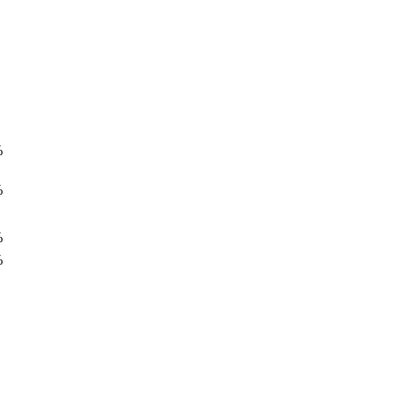
%
%
%
%