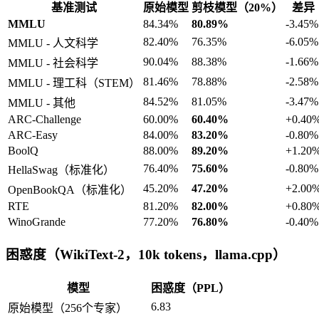
基准测试
原始模型
剪枝模型（20%）
差异
MMLU
84.34%
80.89%
-3.45%
82.40%
76.35%
-6.05%
MMLU - 人文科学
90.04%
88.38%
-1.66%
MMLU - 社会科学
81.46%
78.88%
-2.58%
MMLU - 理工科（STEM）
84.52%
81.05%
-3.47%
MMLU - 其他
ARC-Challenge
60.00%
60.40%
+0.40
ARC-Easy
84.00%
83.20%
-0.80%
BoolQ
88.00%
89.20%
+1.20
76.40%
75.60%
-0.80%
HellaSwag（标准化）
45.20%
47.20%
+2.00
OpenBookQA（标准化）
RTE
81.20%
82.00%
+0.80
WinoGrande
77.20%
76.80%
-0.40%
困惑度（WikiText-2，10k tokens，llama.cpp）
模型
困惑度（PPL）
6.83
原始模型（256个专家）