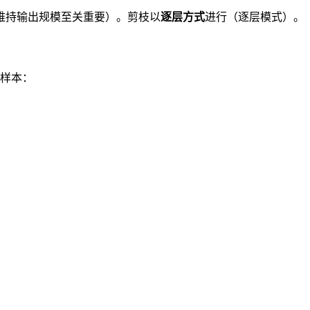
对于维持输出规模至关重要）。剪枝以
逐层方式
进行（逐层模式）。
个样本：