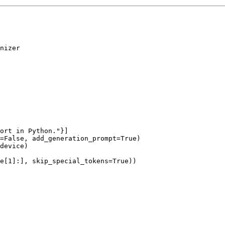
nizer

ort in Python."}]

=False, add_generation_prompt=True)

device)

pe[1]:], skip_special_tokens=True))