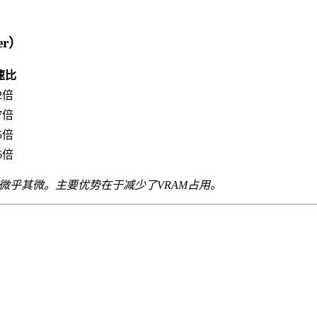
er）
速比
02倍
97倍
95倍
96倍
微乎其微。主要优势在于减少了VRAM占用。