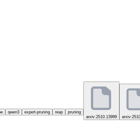
oe
qwen3
expert-pruning
reap
pruning
arxiv:2510.13999
arxiv:251