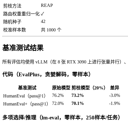
REAP
剪枝方法
路由权重重归一化
✓
42
随机种子
校准样本数
共 1000 个
基准测试结果
所有评估均使用 vLLM（在 8 张 RTX 3090 上进行张量并
代码（EvalPlus，贪婪解码，零样本）
基准测试
原始模型
剪枝模型（20%）
差异
76.2%
73.2%
-3.0%
HumanEval（pass@1）
72.0%
70.1%
-1.9%
HumanEval+（pass@1）
多项选择/推理（lm-eval，零样本，250样本/任务）