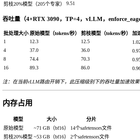
9.51
剪枝20%模型（205个专家）
吞吐量（4×RTX 3090，TP=4，vLLM，enforce_eag
批处理大小
原始模型（tokens/秒）
剪枝模型（tokens/秒）
加
1
12.3
12.5
1.
4
37.0
36.0
0.
8
74.4
70.3
0.
16
89.3
86.0
0.
注：在当前vLLM路由开销下，此压缩级别下的吞吐量加速效果
内存占用
模型
大小
分片
原始模型
~71 GB（bf16）
14个safetensors文件
剪枝20%模型
~53 GB（bf16）
2个safetensors文件