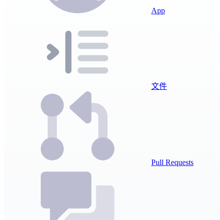
App
文件
Pull Requests