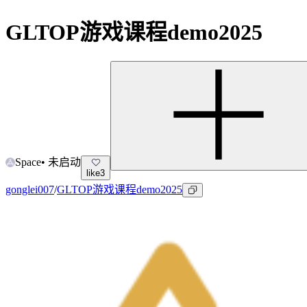
GLTOP游戏课程demo2025
Space
•
未启动
like
3
gonglei007
/
GLTOP游戏课程demo2025