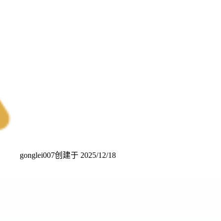
gonglei007
创建于
2025/12/18