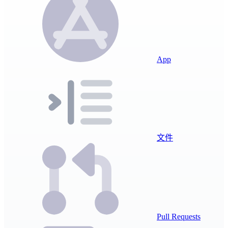
App
文件
Pull Requests