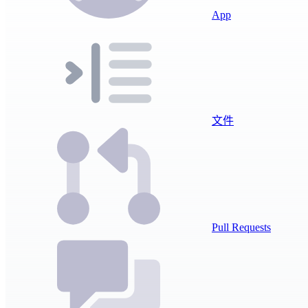
App
文件
Pull Requests