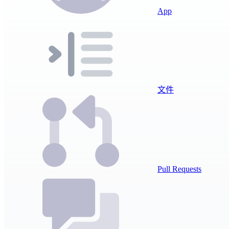
App
文件
Pull Requests