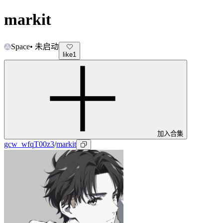
markit
Space
•
未启动
like
1
加入合集
gcw_wfqT00z3
/
markit