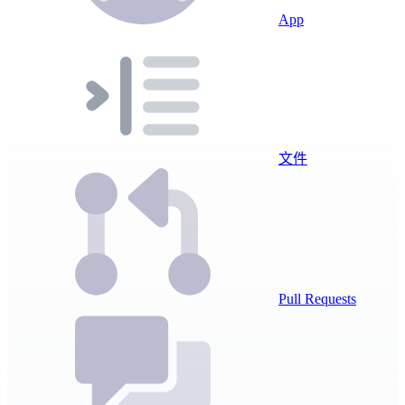
App
文件
Pull Requests