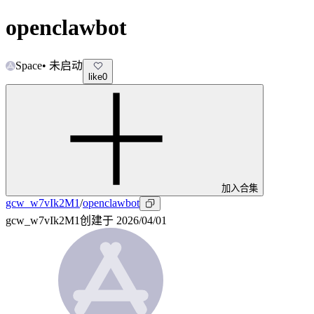
openclawbot
Space
•
未启动
like
0
加入合集
gcw_w7vIk2M1
/
openclawbot
gcw_w7vIk2M1
创建于
2026/04/01