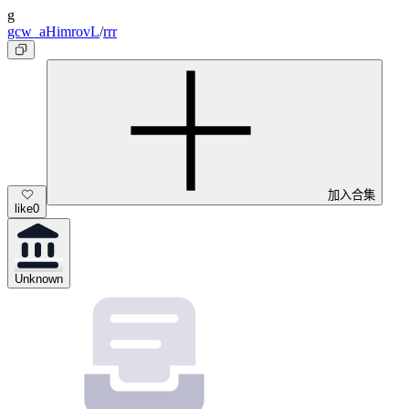
g
gcw_aHimrovL
/
rrr
加入合集
like
0
Unknown