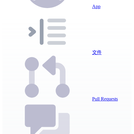
App
文件
Pull Requests