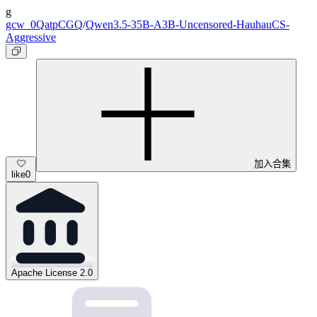
g
gcw_0QatpCGQ
/
Qwen3.5-35B-A3B-Uncensored-HauhauCS-
Aggressive
加入合集
like
0
Apache License 2.0