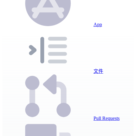
App
文件
Pull Requests