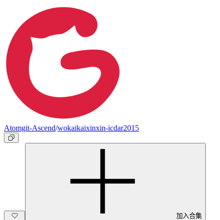
Atomgit-Ascend
/
wokaikaixinxin-icdar2015
加入合集