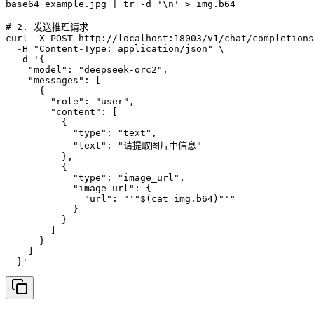
base64 example.jpg | tr -d '\n' > img.b64

# 2. 发送推理请求

curl -X POST http://localhost:18003/v1/chat/completions
  -H "Content-Type: application/json" \

  -d '{

    "model": "deepseek-orc2",

    "messages": [

      {

        "role": "user",

        "content": [

          {

            "type": "text",

            "text": "请提取图片中信息"

          },

          {

            "type": "image_url",

            "image_url": {

              "url": "'"$(cat img.b64)"'"

            }

          }

        ]

      }

    ]

  }'