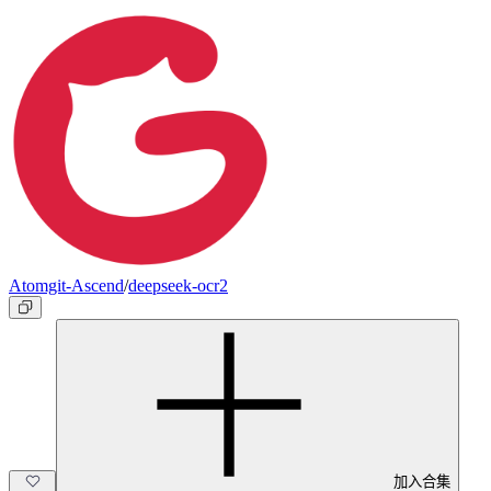
Atomgit-Ascend
/
deepseek-ocr2
加入合集