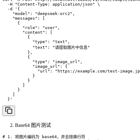
  -H "Content-Type: application/json" \

  -d '{

    "model": "deepseek-orc2",

    "messages": [

      {

        "role": "user",

        "content": [

          {

            "type": "text",

            "text": "请提取图片中信息"

          },

          {

            "type": "image_url",

            "image_url": {

              "url": "https://example.com/test-image.jp
            }

          }

        ]

      }

    ]

  }'
Base64 图片测试
# 1. 将图片编码为 base64，并去除换行符
