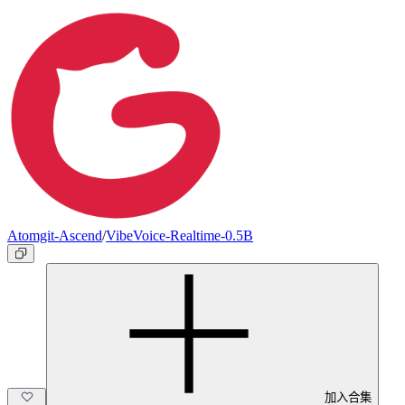
Atomgit-Ascend
/
VibeVoice-Realtime-0.5B
加入合集