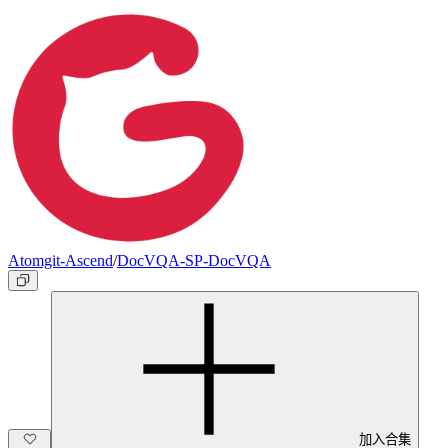
Atomgit-Ascend
/
DocVQA-SP-DocVQA
加入合集