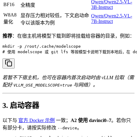
Qwen/Qwen2.5-VL-
BF16
全精度
3B-Instruct
W8A8
显存压力相对较低，下文启动命
Qwen/Qwen2.5-VL-
7B-Instruct
量化
令以该版本为例
推荐
：在宿主机将模型下载到即将挂载给容器的目录，例如：
mkdir -p /root/.cache/modelscope

# 使用 modelscope 或 git lfs 等按模型卡说明下载到本地后，在 doc
若暂不下宿主机，也可在容器内首次启动时由 vLLM 拉取（需
配好
与网络）。
VLLM_USE_MODELSCOPE=true
3. 启动容器
以下与
官方 Docker 示例
一致；
A2 使用 davinci0–7
。若你只
有部分卡，请按实际修改
。
--device