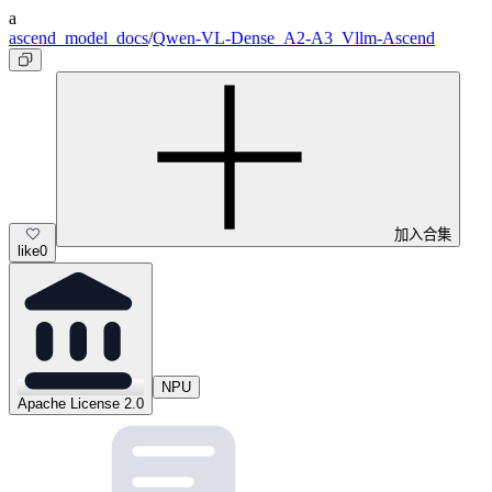
a
ascend_model_docs
/
Qwen-VL-Dense_A2-A3_Vllm-Ascend
加入合集
like
0
NPU
Apache License 2.0