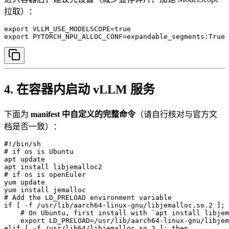
拉取）：
export VLLM_USE_MODELSCOPE=true

export PYTORCH_NPU_ALLOC_CONF=expandable_segments:True
4. 在容器内启动 vLLM 服务
下面为
manifest 中自定义的完整命令
（请自行核对与官方文
档是否一致）：
#!/bin/sh

# if os is Ubuntu

apt update

apt install libjemalloc2 

# if os is openEuler

yum update

yum install jemalloc

# Add the LD_PRELOAD environment variable

if [ -f /usr/lib/aarch64-linux-gnu/libjemalloc.so.2 ]; 
    # On Ubuntu, first install with `apt install libjem
    export LD_PRELOAD=/usr/lib/aarch64-linux-gnu/libjem
elif [ -f /usr/lib64/libjemalloc.so.2 ]; then
