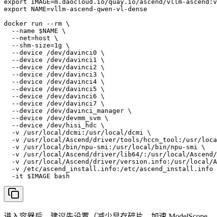
export IMAGE=m.daocloud.io/quay.io/ascend/vllm-ascend:v
export NAME=vllm-ascend-qwen-vl-dense

docker run --rm \

  --name $NAME \

  --net=host \

  --shm-size=1g \

  --device /dev/davinci0 \

  --device /dev/davinci1 \

  --device /dev/davinci2 \

  --device /dev/davinci3 \

  --device /dev/davinci4 \

  --device /dev/davinci5 \

  --device /dev/davinci6 \

  --device /dev/davinci7 \

  --device /dev/davinci_manager \

  --device /dev/devmm_svm \

  --device /dev/hisi_hdc \

  -v /usr/local/dcmi:/usr/local/dcmi \

  -v /usr/local/Ascend/driver/tools/hccn_tool:/usr/loca
  -v /usr/local/bin/npu-smi:/usr/local/bin/npu-smi \

  -v /usr/local/Ascend/driver/lib64/:/usr/local/Ascend/
  -v /usr/local/Ascend/driver/version.info:/usr/local/A
  -v /etc/ascend_install.info:/etc/ascend_install.info 
  -it $IMAGE bash
进入容器后，建议先设置（减少显存碎片、加速 ModelScope