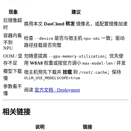
现象
建议
拉镜像超
换用本文
DaoCloud 转发
镜像名，或配置镜像加速
时
容器内看
检查
是否与宿主机
一致；驱动
--device
npu-smi
不到
路径挂载是否完整
NPU
OOM / 显
勿随意提高
；优先使
--gpu-memory-utilization
存不足
用
W8A8
权重或按官方调小
/ 并发
max-model-len
模型下载
宿主机预先下载并
挂载
到
；保持
/root/.cache
慢
VLLM_USE_MODELSCOPE=true
参数看不
阅读
官方文档 · Deployment
懂
相关链接
说明
链接