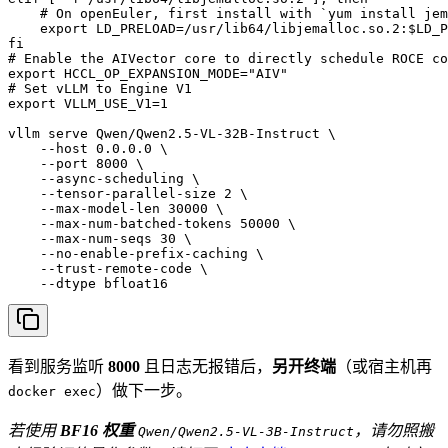
    # On openEuler, first install with `yum install jem
    export LD_PRELOAD=/usr/lib64/libjemalloc.so.2:$LD_P
fi

# Enable the AIVector core to directly schedule ROCE co
export HCCL_OP_EXPANSION_MODE="AIV"

# Set vLLM to Engine V1

export VLLM_USE_V1=1

vllm serve Qwen/Qwen2.5-VL-32B-Instruct \

    --host 0.0.0.0 \

    --port 8000 \

    --async-scheduling \

    --tensor-parallel-size 2 \

    --max-model-len 30000 \

    --max-num-batched-tokens 50000 \

    --max-num-seqs 30 \

    --no-enable-prefix-caching \

    --trust-remote-code \

    --dtype bfloat16
看到服务监听
8000
且日志无报错后，
另开终端
（或宿主机再
）做下一步。
docker exec
若使用
BF16 权重
，请勿照搬
Qwen/Qwen2.5-VL-3B-Instruct