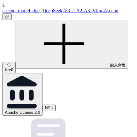
a
ascend_model_docs
/
DeepSeek-V3.2_A2-A3_Vllm-Ascend
加入合集
like
0
NPU
Apache License 2.0