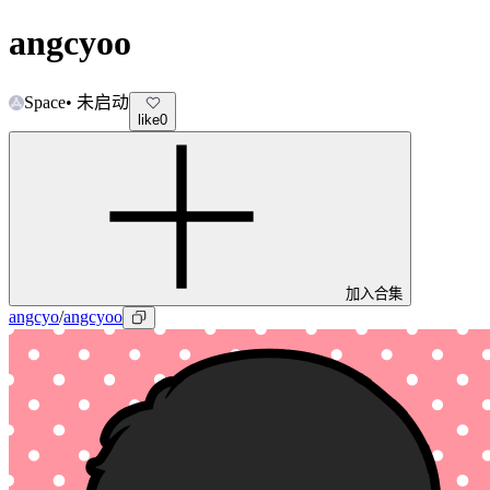
angcyoo
Space
•
未启动
like
0
加入合集
angcyo
/
angcyoo