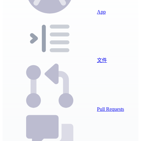
App
文件
Pull Requests