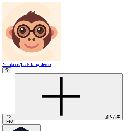
Yemberis
/
flask-biog-demo
加入合集
like
0