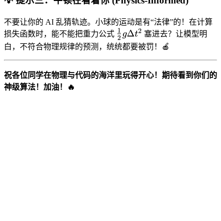
💡 提示三：牛顿在看着你 (Physics-Informed)
不要让你的 AI 乱猜轨迹。小球的运动是有“法律”的！在计算
1
2
\frac{1}
Δ
损失函数时，能不能把重力公式
g
t
塞进去？让模型明
2
{2}g
白，不符合物理规律的预测，统统都要被罚！🍎
\Delta
t^2
祝各位同学在物理与代码的海洋里玩得开心！期待看到你们的
神级算法！加油！🔥