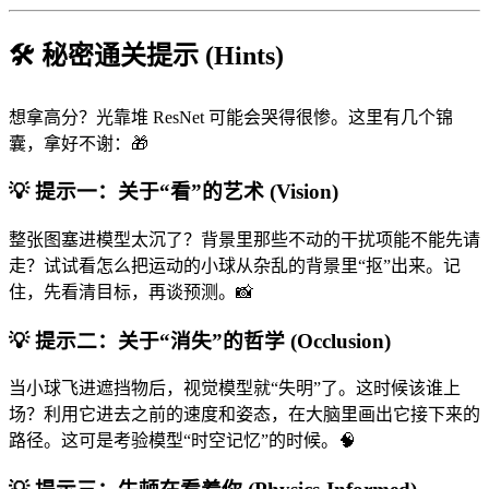
🛠️ 秘密通关提示 (Hints)
想拿高分？光靠堆 ResNet 可能会哭得很惨。这里有几个锦
囊，拿好不谢：🎁
💡 提示一：关于“看”的艺术 (Vision)
整张图塞进模型太沉了？背景里那些不动的干扰项能不能先请
走？试试看怎么把运动的小球从杂乱的背景里“抠”出来。记
住，先看清目标，再谈预测。📸
💡 提示二：关于“消失”的哲学 (Occlusion)
当小球飞进遮挡物后，视觉模型就“失明”了。这时候该谁上
场？利用它进去之前的速度和姿态，在大脑里画出它接下来的
路径。这可是考验模型“时空记忆”的时候。🧠