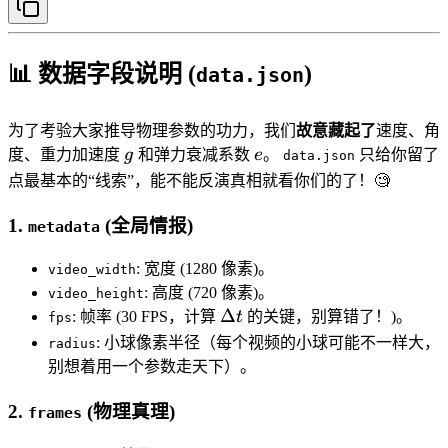
📊 数据字段说明 (
)
data.json
为了考验大家推导物理参数的功力，我们
故意藏起了
速度、角
g
e
度、重力加速度
g
和弹力衰减系数
e
。
只给你留了
data.json
点最基本的“线索”，能不能反演真相就看你们的了！🧐
1.
(全局情报)
metadata
: 宽度 (1280 像素)。
video_width
: 高度 (720 像素)。
video_height
\Delta
Δ
: 帧率 (30 FPS，计算
t
的关键，别算错了！)。
fps
t
: 小球像素半径（每个视频的小球可能不一样大，
radius
别想着用一个参数走天下）。
2.
(物理真理)
frames