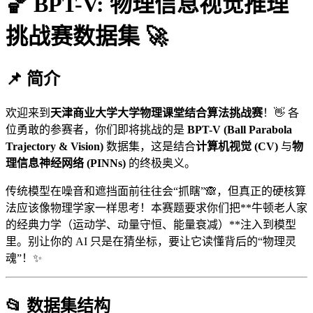
🏀 BPT-V: 物理信息视觉推理
挑战赛数据集 🚀
📌 简介
欢迎来到
天津商业大学大学物理课堂结合算法挑战赛
！👋 各
位勇敢的参赛者，你们即将挑战的是
BPT-V (Ball Parabola
Trajectory & Vision)
数据集，这是结合
计算机视觉 (CV)
与
物
理信息神经网络 (PINNs)
的终极奥义。
传统模型在噪音和遮挡面前往往会“抓瞎”🙈，但真正的硬核算
法应该像物理学家一样思考！本赛题要求你们把**牛顿老人家
的经典力学（运动学、动量守恒、能量衰减）**注入到模型
里。别让你的 AI 只是在猜坐标，要让它读懂背后的“物理灵
魂”！✨
📂 数据集结构