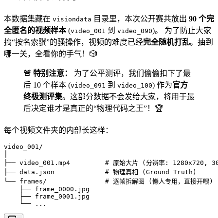
本数据集藏在
目录里，本次公开赛共放出
90 个完
visiondata
全匿名的视频样本
(
到
)。 为了防止大家
video_001
video_090
搞“按名索骥”的骚操作，视频的难度已经
完全随机打乱
。抽到
哪一关，全看你的手气！🎲
🚨 特别注意：
为了公平测评，我们偷偷扣下了最
后 10 个样本 (
到
) 作为
官方
video_091
video_100
终极测评集
。这部分数据不会发给大家，将用于最
后决定谁才是真正的“物理代码之王”！🏆
每个视频文件夹的内部长这样：
video_001/

│

├── video_001.mp4         # 原始大片 (分辨率: 1280x720, 30
├── data.json             # 物理真相 (Ground Truth)

└── frames/               # 逐帧拆解图 (懒人专用，直接开喂)

    ├── frame_0000.jpg

    ├── frame_0001.jpg

    └── ...