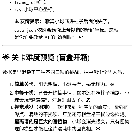
: 帧号。
frame_id
,
: 小球
中心
坐标。
x
y
⚠️ 友情提示：
就算小球飞进柱子后面消失了，
依然会给你
上帝视角
的精确坐标。这就
data.json
是你们要教给 AI 的“透视眼”！👀
🌟 关卡难度预览 (盲盒开箱)
数据集里混杂了三种不同口味的挑战，抽中哪个全凭人品：
简单关卡
：阳光明媚，小球裸奔，毫无压力。☀️
中等干扰
：背景开始搞事情，偶尔还有窄柱子挡路。小
球会玩“躲猫猫”，注意别跟丢了。🙈
视觉地狱（困难）
：欢迎来到“程序员的噩梦”。极强的
噪点、满地的干扰项、甚至还有棋盘格干扰边缘检测。
最离谱的是巨大的遮挡物
，小球会消失很久，只有懂物
理的模型才能在这片混沌中找回真相。💀