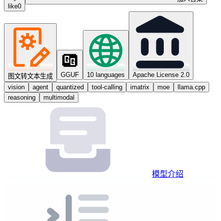
like
0
GGUF
10 languages
Apache License 2.0
图文转文本生成
vision
agent
quantized
tool-calling
imatrix
moe
llama.cpp
reasoning
multimodal
模型介绍