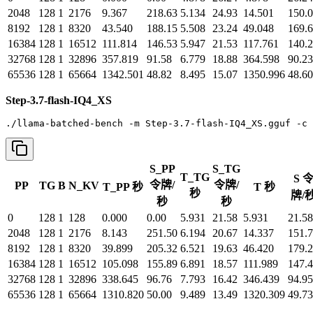
2048
128
1
2176
9.367
218.63
5.134
24.93
14.501
150.
8192
128
1
8320
43.540
188.15
5.508
23.24
49.048
169.
16384
128
1
16512
111.814
146.53
5.947
21.53
117.761
140.
32768
128
1
32896
357.819
91.58
6.779
18.88
364.598
90.23
65536
128
1
65664
1342.501
48.82
8.495
15.07
1350.996
48.60
Step-3.7-flash-IQ4_XS
./llama-batched-bench -m Step-3.7-flash-IQ4_XS.gguf -c 
S_PP
S_TG
T_TG
S 
令牌/
令牌/
PP
TG
B
N_KV
T_PP 秒
T 秒
秒
牌/
秒
秒
0
128
1
128
0.000
0.00
5.931
21.58
5.931
21.58
2048
128
1
2176
8.143
251.50
6.194
20.67
14.337
151.
8192
128
1
8320
39.899
205.32
6.521
19.63
46.420
179.
16384
128
1
16512
105.098
155.89
6.891
18.57
111.989
147.
32768
128
1
32896
338.645
96.76
7.793
16.42
346.439
94.95
65536
128
1
65664
1310.820
50.00
9.489
13.49
1320.309
49.73