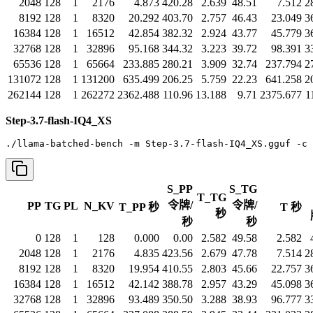
2048
128
1
2176
4.873
420.28
2.639
48.51
7.512
2
8192
128
1
8320
20.292
403.70
2.757
46.43
23.049
3
16384
128
1
16512
42.854
382.32
2.924
43.77
45.779
3
32768
128
1
32896
95.168
344.32
3.223
39.72
98.391
3
65536
128
1
65664
233.885
280.21
3.909
32.74
237.794
2
131072
128
1
131200
635.499
206.25
5.759
22.23
641.258
2
262144
128
1
262272
2362.488
110.96
13.188
9.71
2375.677
1
Step-3.7-flash-IQ4_XS
./llama-batched-bench -m Step-3.7-flash-IQ4_XS.gguf -c 
S_PP
S_TG
T_TG
令牌/
令牌/
PP
TG
PL
N_KV
T_PP 秒
T 秒
秒
秒
秒
0
128
1
128
0.000
0.00
2.582
49.58
2.582
2048
128
1
2176
4.835
423.56
2.679
47.78
7.514
2
8192
128
1
8320
19.954
410.55
2.803
45.66
22.757
3
16384
128
1
16512
42.142
388.78
2.957
43.29
45.098
3
32768
128
1
32896
93.489
350.50
3.288
38.93
96.777
3