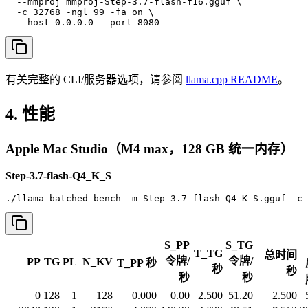
  --mmproj mmproj-Step-3.7-flash-f16.gguf \

  -c 32768 -ngl 99 -fa on \

  --host 0.0.0.0 --port 8080
有关完整的 CLI/服务器选项，请参阅
llama.cpp README
。
4. 性能
Apple Mac Studio（M4 max，128 GB 统一内存）
Step-3.7-flash-Q4_K_S
./llama-batched-bench -m Step-3.7-flash-Q4_K_S.gguf -c 
S_PP
S_TG
T_TG
总时间
令牌/
令牌/
PP
TG
PL
N_KV
T_PP 秒
秒
秒
秒
秒
0
128
1
128
0.000
0.00
2.500
51.20
2.500