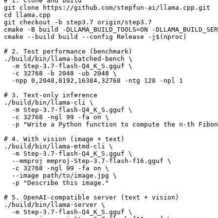
# 1. Clone and build

git clone https://github.com/stepfun-ai/llama.cpp.git

cd llama.cpp

git checkout -b step3.7 origin/step3.7

cmake -B build -DLLAMA_BUILD_TOOLS=ON -DLLAMA_BUILD_SER
cmake --build build --config Release -j$(nproc)

# 2. Test performance (benchmark)

./build/bin/llama-batched-bench \

  -m Step-3.7-flash-Q4_K_S.gguf \

  -c 32768 -b 2048 -ub 2048 \

  -npp 0,2048,8192,16384,32768 -ntg 128 -npl 1

# 3. Text-only inference

./build/bin/llama-cli \

  -m Step-3.7-flash-Q4_K_S.gguf \

  -c 32768 -ngl 99 -fa on \

  -p "Write a Python function to compute the n-th Fibon
# 4. With vision (image + text)

./build/bin/llama-mtmd-cli \

  -m Step-3.7-flash-Q4_K_S.gguf \

  --mmproj mmproj-Step-3.7-flash-f16.gguf \

  -c 32768 -ngl 99 -fa on \

  --image path/to/image.jpg \

  -p "Describe this image."

# 5. OpenAI-compatible server (text + vision)

./build/bin/llama-server \

  -m Step-3.7-flash-Q4_K_S.gguf \
