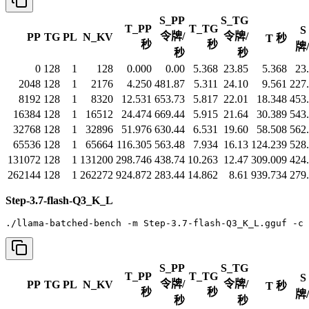
S_PP
S_TG
T_PP
T_TG
S
令牌/
令牌/
PP
TG
PL
N_KV
T 秒
秒
秒
牌
秒
秒
0
128
1
128
0.000
0.00
5.368
23.85
5.368
23
2048
128
1
2176
4.250
481.87
5.311
24.10
9.561
227
8192
128
1
8320
12.531
653.73
5.817
22.01
18.348
453
16384
128
1
16512
24.474
669.44
5.915
21.64
30.389
543
32768
128
1
32896
51.976
630.44
6.531
19.60
58.508
562
65536
128
1
65664
116.305
563.48
7.934
16.13
124.239
528
131072
128
1
131200
298.746
438.74
10.263
12.47
309.009
424
262144
128
1
262272
924.872
283.44
14.862
8.61
939.734
279
Step-3.7-flash-Q3_K_L
./llama-batched-bench -m Step-3.7-flash-Q3_K_L.gguf -c 
S_PP
S_TG
T_PP
T_TG
S
令牌/
令牌/
PP
TG
PL
N_KV
T 秒
秒
秒
牌
秒
秒