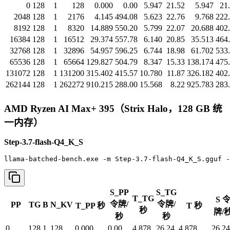
0
128
1
128
0.000
0.00
5.947
21.52
5.947
21
2048
128
1
2176
4.145
494.08
5.623
22.76
9.768
222
8192
128
1
8320
14.889
550.20
5.799
22.07
20.688
402
16384
128
1
16512
29.374
557.78
6.140
20.85
35.513
464
32768
128
1
32896
54.957
596.25
6.744
18.98
61.702
533
65536
128
1
65664
129.827
504.79
8.347
15.33
138.174
475
131072
128
1
131200
315.402
415.57
10.780
11.87
326.182
402
262144
128
1
262272
910.215
288.00
15.568
8.22
925.783
283
AMD Ryzen AI Max+ 395（Strix Halo，128 GB 统
一内存）
Step-3.7-flash-Q4_K_S
llama-batched-bench.exe -m Step-3.7-flash-Q4_K_S.gguf -
S_PP
S_TG
T_TG
S 
令牌/
令牌/
PP
TG
B
N_KV
T_PP 秒
T 秒
秒
牌/
秒
秒
0
128
1
128
0.000
0.00
4.878
26.24
4.878
26.24