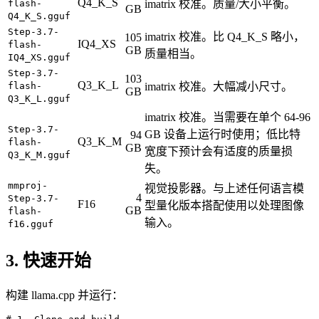
Q4_K_S
flash-
imatrix 校准。质量/大小平衡。
GB
Q4_K_S.gguf
Step-3.7-
imatrix 校准。比 Q4_K_S 略小，
105
IQ4_XS
flash-
GB
质量相当。
IQ4_XS.gguf
Step-3.7-
103
Q3_K_L
flash-
imatrix 校准。大幅减小尺寸。
GB
Q3_K_L.gguf
imatrix 校准。当需要在单个 64-96
Step-3.7-
GB 设备上运行时使用；低比特
94
Q3_K_M
flash-
GB
宽度下预计会有适度的质量损
Q3_K_M.gguf
失。
mmproj-
视觉投影器。与上述任何语言模
4
Step-3.7-
F16
型量化版本搭配使用以处理图像
GB
flash-
输入。
f16.gguf
3. 快速开始
构建 llama.cpp 并运行：