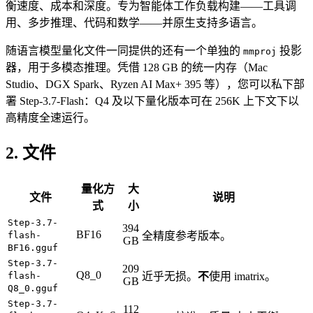
衡速度、成本和深度。专为智能体工作负载构建——工具调
用、多步推理、代码和数学——并原生支持多语言。
随语言模型量化文件一同提供的还有一个单独的
投影
mmproj
器，用于多模态推理。凭借 128 GB 的统一内存（Mac
Studio、DGX Spark、Ryzen AI Max+ 395 等），您可以私下部
署 Step-3.7-Flash：Q4 及以下量化版本可在 256K 上下文下以
高精度全速运行。
2. 文件
量化方
大
文件
说明
式
小
Step-3.7-
394
BF16
flash-
全精度参考版本。
GB
BF16.gguf
Step-3.7-
209
Q8_0
flash-
近乎无损。
不
使用 imatrix。
GB
Q8_0.gguf
Step-3.7-
112