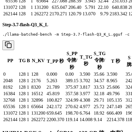
65536
128
1
65664
227.088
288.59
3.945
32.44
231.033
2
131072
128
1
131200
635.047
206.40
5.791
22.10
640.838
2
262144
128
1
262272
2170.271
120.79
13.070
9.79
2183.342
1
Step-3.7-flash-Q3_K_L
./llama-batched-bench -m Step-3.7-flash-Q3_K_L.gguf -c 
S_PP
S_TG
T_TG
S
令牌/
令牌/
PP
TG
B
N_KV
T_PP 秒
T 秒
秒
牌
秒
秒
0
128
1
128
0.000
0.00
3.590
35.66
3.590
35.
2048
128
1
2176
5.263
389.15
3.702
34.57
8.965
242
8192
128
1
8320
21.789
375.97
3.817
33.53
25.606
324
16384
128
1
16512
45.819
357.58
3.977
32.18
49.796
331
32768
128
1
32896
100.827
324.99
4.308
29.71
105.135
312
65536
128
1
65664
242.172
270.62
4.977
25.72
247.149
265
131072
128
1
131200
659.645
198.70
6.764
18.92
666.409
196
262144
128
1
262272
2200.370
119.14
14.008
9.14
2214.378
118