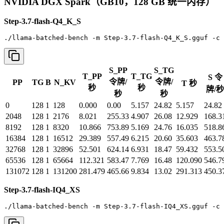
NVIDIA DGX Spark（GB10，128 GB 统一内存）
Step-3.7-flash-Q4_K_S
./llama-batched-bench -m Step-3.7-flash-Q4_K_S.gguf -c 
S_PP
S_TG
T_PP
T_TG
S 令
令牌/
令牌/
PP
TG
B
N_KV
T 秒
秒
秒
牌/秒
秒
秒
0
128
1
128
0.000
0.00
5.157
24.82
5.157
24.82
2048
128
1
2176
8.021
255.33
4.907
26.08
12.929
168.3
8192
128
1
8320
10.866
753.89
5.169
24.76
16.035
518.8
16384
128
1
16512
29.389
557.49
6.215
20.60
35.603
463.7
32768
128
1
32896
52.501
624.14
6.931
18.47
59.432
553.5
65536
128
1
65664
112.321
583.47
7.769
16.48
120.090
546.7
131072
128
1
131200
281.479
465.66
9.834
13.02
291.313
450.3
Step-3.7-flash-IQ4_XS
./llama-batched-bench -m Step-3.7-flash-IQ4_XS.gguf -c 