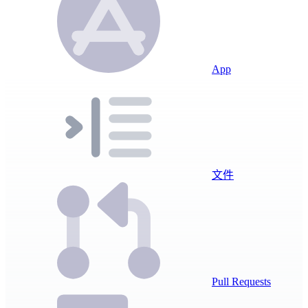
App
文件
Pull Requests