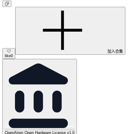
加入合集
like
0
OpenAtom Open Hardware License v1.0