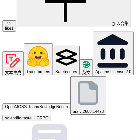
加入合集
like
1
Transformers
Safetensors
Apache License 2.0
文本生成
英文
OpenMOSS-Team/SciJudgeBench
arxiv:2603.14473
scientific-taste
GRPO