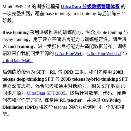
MiniCPM5-1B 的训练过程是
UltraData 分级数据管理体系
的
一次完整实践，覆盖 base training、mid-training 与后训练三个
阶段。
Base training
采用逐级推进的训练配方，包含 stable training 与
decay training，用于建立基础语言能力与训练稳定性。随后进
入
mid-training
，进一步强化目标能力并适配数据分布。训练
语料来自我们同步开源的
Ultra-FineWeb
、
Ultra-FineWeb-L3
与
UltraData-Math
。
后训练阶段
分为
SFT
、
RL
与
OPD
三步。我们先使用
200B
tokens deep-thinking SFT
与
200B tokens hybrid-thinking SFT
建立深度思考、混合思考和通用对话能力，相关 SFT 数据已
同步开源为
UltraData-SFT-2605
。随后针对数学、代码、闭卷
问答和写作等方向训练专用
RL teacher
，并通过
On-Policy
Distillation (OPD)
将这些 teacher 的能力蒸馏回同一个发布模
型。