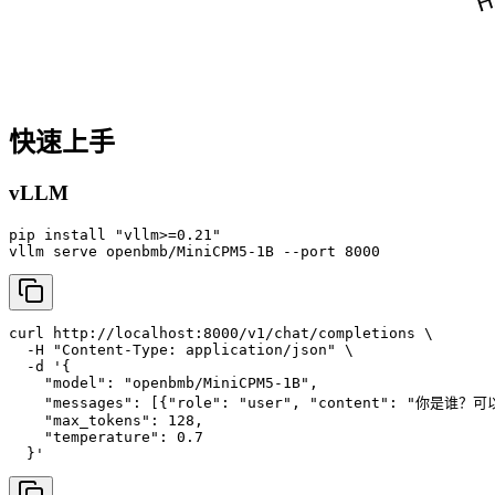
快速上手
vLLM
pip install "vllm>=0.21"

vllm serve openbmb/MiniCPM5-1B --port 8000
curl http://localhost:8000/v1/chat/completions \

  -H "Content-Type: application/json" \

  -d '{

    "model": "openbmb/MiniCPM5-1B",

    "messages": [{"role": "user", "content": "你是
    "max_tokens": 128,

    "temperature": 0.7

  }'