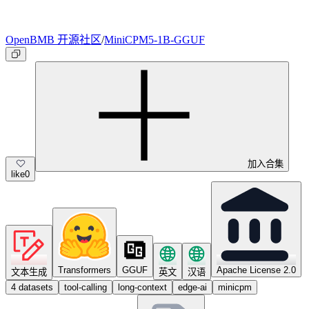
OpenBMB 开源社区
/
MiniCPM5-1B-GGUF
加入合集
like
0
Transformers
GGUF
Apache License 2.0
文本生成
英文
汉语
4 datasets
tool-calling
long-context
edge-ai
minicpm