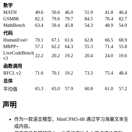
数学
MATH
49.6
50.6
46.0
51.9
41.8
46.4
GSM8K
82.3
79.6
79.7
84.5
76.4
82.7
MathBench
63.4
59.4
45.8
54.3
48.9
54.9
代码
HumanEval+
70.1
67.1
61.6
62.8
66.5
68.9
MBPP+
57.1
62.2
64.3
55.3
71.4
55.8
LiveCodeBench
22.2
20.2
19.2
20.4
24.0
19.6
v3
函数调用
BFCL v2
71.6
70.1
19.2
73.3
75.4
48.4
总体
65.3
65.0
57.9
60.8
61.0
57.2
平均值
声明
作为一款语言模型，MiniCPM3-4B 通过学习海量文本生
成内容。