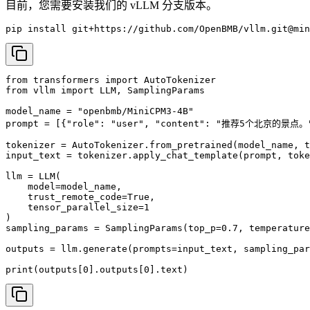
目前，您需要安装我们的 vLLM 分支版本。
pip install git+https://github.com/OpenBMB/vllm.git@min
from transformers import AutoTokenizer

from vllm import LLM, SamplingParams

model_name = "openbmb/MiniCPM3-4B"

prompt = [{"role": "user", "content": "推荐5个北京的景点。"
tokenizer = AutoTokenizer.from_pretrained(model_name, t
input_text = tokenizer.apply_chat_template(prompt, toke
llm = LLM(

    model=model_name,

    trust_remote_code=True,

    tensor_parallel_size=1

)

sampling_params = SamplingParams(top_p=0.7, temperature
outputs = llm.generate(prompts=input_text, sampling_par
print(outputs[0].outputs[0].text)