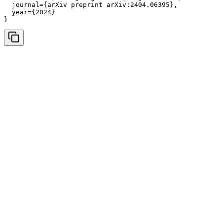
  journal={arXiv preprint arXiv:2404.06395},

  year={2024}

}