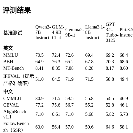
评测结果
GPT-
Qwen2-
GLM-
Llama3.1-
Gemma2-
3.5-
Phi-3.
7B-
4-9B-
8B-
基准测试
9B-it
Turbo-
Instruc
Instruct
Chat
Instruct
0125
英文
MMLU
70.5
72.4
72.6
69.4
69.2
68.4
BBH
64.9
76.3
65.2
67.8
70.3
68.6
MT-Bench
8.41
8.35
7.88
8.28
8.17
8.60
IFEVAL（提示
51.0
64.5
71.9
71.5
58.8
49.4
严格准确率）
中文
CMMLU
80.9
71.5
59.5
55.8
54.5
46.9
CEVAL
77.2
75.6
56.7
55.2
52.8
46.1
AlignBench
7.10
6.61
7.10
5.68
5.82
5.73
v1.1
FollowBench-
63.0
56.4
57.0
50.6
64.6
58.1
zh（SSR）