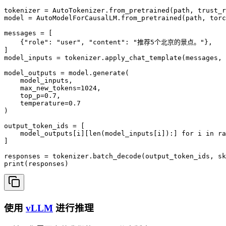
tokenizer = AutoTokenizer.from_pretrained(path, trust_r
model = AutoModelForCausalLM.from_pretrained(path, torc
messages = [

    {"role": "user", "content": "推荐5个北京的景点。"},

]

model_inputs = tokenizer.apply_chat_template(messages, 
model_outputs = model.generate(

    model_inputs,

    max_new_tokens=1024,

    top_p=0.7,

    temperature=0.7

)

output_token_ids = [

    model_outputs[i][len(model_inputs[i]):] for i in ra
]

responses = tokenizer.batch_decode(output_token_ids, sk
print(responses)
使用
vLLM
进行推理