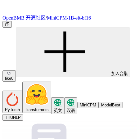
OpenBMB 开源社区
/
MiniCPM-1B-sft-bf16
加入合集
like
0
MiniCPM
ModelBest
PyTorch
Transformers
英文
汉语
THUNLP