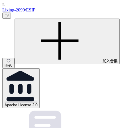
L
Lixing-2099
/
ESIP
加入合集
like
0
Apache License 2.0