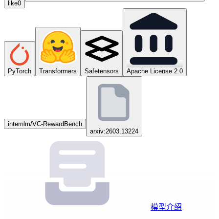
like
0
PyTorch
Transformers
Safetensors
Apache License 2.0
internlm/VC-RewardBench
arxiv:2603.13224
模型介绍