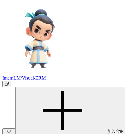
InternLM
/
Visual-ERM
加入合集