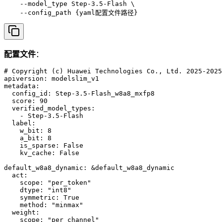
    --model_type Step-3.5-Flash \

    --config_path {yaml配置文件路径}
配置文件
：
# Copyright (c) Huawei Technologies Co., Ltd. 2025-2025
apiversion: modelslim_v1

metadata:

  config_id: Step-3.5-Flash_w8a8_mxfp8

  score: 90

  verified_model_types:

    - Step-3.5-Flash

  label:

    w_bit: 8

    a_bit: 8

    is_sparse: False

    kv_cache: False

default_w8a8_dynamic: &default_w8a8_dynamic

  act:

    scope: "per_token"

    dtype: "int8"

    symmetric: True

    method: "minmax"

  weight:

    scope: "per_channel"
