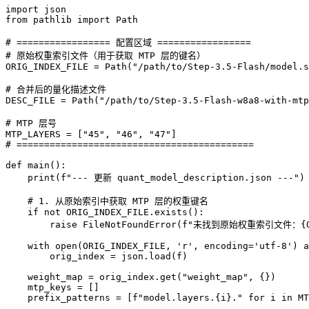
import json

from pathlib import Path

# ================= 配置区域 =================

# 原始权重索引文件（用于获取 MTP 层的键名）

ORIG_INDEX_FILE = Path("/path/to/Step-3.5-Flash/model.s
# 合并后的量化描述文件

DESC_FILE = Path("/path/to/Step-3.5-Flash-w8a8-with-mtp
# MTP 层号

MTP_LAYERS = ["45", "46", "47"]

# ===========================================

def main():

    print(f"--- 更新 quant_model_description.json ---")

    # 1. 从原始索引中获取 MTP 层的权重键名

    if not ORIG_INDEX_FILE.exists():

        raise FileNotFoundError(f"未找到原始权重索引文件：{ORI
    with open(ORIG_INDEX_FILE, 'r', encoding='utf-8') a
        orig_index = json.load(f)

    weight_map = orig_index.get("weight_map", {})

    mtp_keys = []

    prefix_patterns = [f"model.layers.{i}." for i in MT