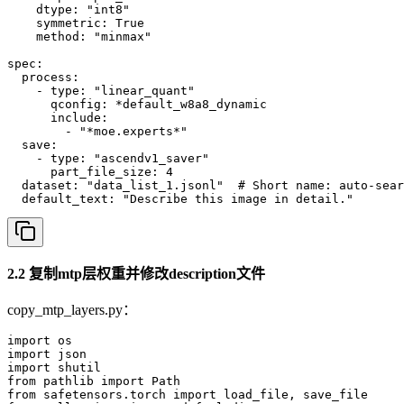
    dtype: "int8"

    symmetric: True

    method: "minmax"

spec:

  process:

    - type: "linear_quant"

      qconfig: *default_w8a8_dynamic

      include: 

        - "*moe.experts*"

  save:

    - type: "ascendv1_saver"

      part_file_size: 4

  dataset: "data_list_1.jsonl"  # Short name: auto-sear
  default_text: "Describe this image in detail."
2.2 复制mtp层权重并修改description文件
copy_mtp_layers.py：
import os

import json

import shutil

from pathlib import Path

from safetensors.torch import load_file, save_file
