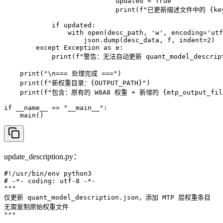
                            updated = True

                            print(f"已更新描述文件中的 {ke
            if updated:

                with open(desc_path, 'w', encoding='utf
                    json.dump(desc_data, f, indent=2)

        except Exception as e:

            print(f"警告：无法自动更新 quant_model_descri
    print("\n=== 处理完成 ===")

    print(f"新权重目录：{OUTPUT_PATH}")

    print(f"包含：原有的 W8A8 权重 + 新增的 {mtp_output_filen
if __name__ == "__main__":

    main()
update_description.py：
#!/usr/bin/env python3

# -*- coding: utf-8 -*-

"""

仅更新 quant_model_description.json，添加 MTP 层权重条目

无需复制原始权重文件

"""
