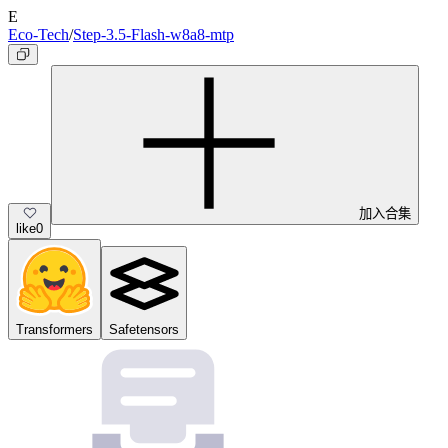
E
Eco-Tech
/
Step-3.5-Flash-w8a8-mtp
加入合集
like
0
Transformers
Safetensors