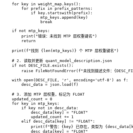
    for key in weight_map.keys():

        for prefix in prefix_patterns:

            if key.startswith(prefix):

                mtp_keys.append(key)

                break

    if not mtp_keys:

        print("错误：未找到 MTP 层权重键名")

        return

    print(f"找到 {len(mtp_keys)} 个 MTP 层权重键名")

    # 2. 读取并更新 quant_model_description.json

    if not DESC_FILE.exists():

        raise FileNotFoundError(f"未找到描述文件：{DESC_FIL
    with open(DESC_FILE, 'r', encoding='utf-8') as f:

        desc_data = json.load(f)

    # 3. 添加 MTP 层权重，标记为 FLOAT

    updated_count = 0

    for key in mtp_keys:

        if key not in desc_data:

            desc_data[key] = "FLOAT"

            updated_count += 1

        elif desc_data[key] != "FLOAT":

            print(f"警告：{key} 已存在，类型为 {desc_data[
            desc_data[key] = "FLOAT"
