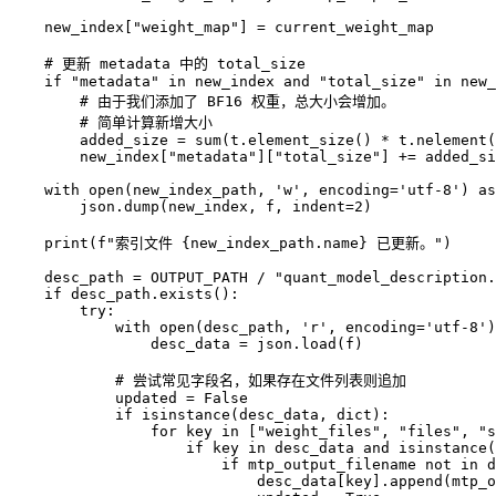
    new_index["weight_map"] = current_weight_map

    # 更新 metadata 中的 total_size 

    if "metadata" in new_index and "total_size" in new_
        # 由于我们添加了 BF16 权重，总大小会增加。

        # 简单计算新增大小

        added_size = sum(t.element_size() * t.nelement(
        new_index["metadata"]["total_size"] += added_si
    with open(new_index_path, 'w', encoding='utf-8') as
        json.dump(new_index, f, indent=2)

    print(f"索引文件 {new_index_path.name} 已更新。")

    desc_path = OUTPUT_PATH / "quant_model_description.
    if desc_path.exists():

        try:

            with open(desc_path, 'r', encoding='utf-8')
                desc_data = json.load(f)

            # 尝试常见字段名，如果存在文件列表则追加

            updated = False

            if isinstance(desc_data, dict):

                for key in ["weight_files", "files", "s
                    if key in desc_data and isinstance(
                        if mtp_output_filename not in d
                            desc_data[key].append(mtp_o