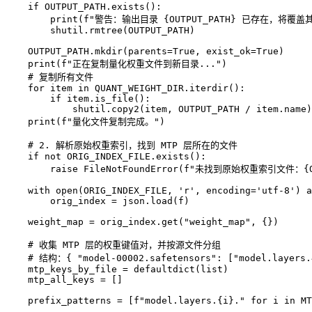
    if OUTPUT_PATH.exists():

        print(f"警告：输出目录 {OUTPUT_PATH} 已存在，将覆盖
        shutil.rmtree(OUTPUT_PATH)

    OUTPUT_PATH.mkdir(parents=True, exist_ok=True)

    print(f"正在复制量化权重文件到新目录...")

    # 复制所有文件

    for item in QUANT_WEIGHT_DIR.iterdir():

        if item.is_file():

            shutil.copy2(item, OUTPUT_PATH / item.name)

    print(f"量化文件复制完成。")

    # 2. 解析原始权重索引，找到 MTP 层所在的文件

    if not ORIG_INDEX_FILE.exists():

        raise FileNotFoundError(f"未找到原始权重索引文件：{ORI
    with open(ORIG_INDEX_FILE, 'r', encoding='utf-8') a
        orig_index = json.load(f)

    weight_map = orig_index.get("weight_map", {})

    # 收集 MTP 层的权重键值对，并按源文件分组

    # 结构：{ "model-00002.safetensors": ["model.layers.4
    mtp_keys_by_file = defaultdict(list)

    mtp_all_keys = []

    prefix_patterns = [f"model.layers.{i}." for i in MT