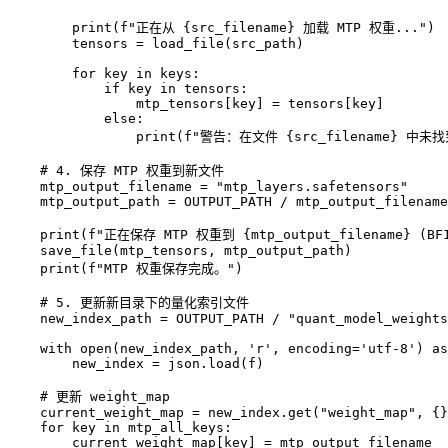
        print(f"正在从 {src_filename} 加载 MTP 权重...")

        tensors = load_file(src_path)

        for key in keys:

            if key in tensors:

                mtp_tensors[key] = tensors[key]

            else:

                print(f"警告：在文件 {src_filename} 中未找到
    # 4. 保存 MTP 权重到新文件

    mtp_output_filename = "mtp_layers.safetensors"

    mtp_output_path = OUTPUT_PATH / mtp_output_filename

    print(f"正在保存 MTP 权重到 {mtp_output_filename} (BF1
    save_file(mtp_tensors, mtp_output_path)

    print(f"MTP 权重保存完成。")

    # 5. 更新新目录下的量化索引文件

    new_index_path = OUTPUT_PATH / "quant_model_weights
    with open(new_index_path, 'r', encoding='utf-8') as
        new_index = json.load(f)

    # 更新 weight_map

    current_weight_map = new_index.get("weight_map", {}
    for key in mtp_all_keys:

        current_weight_map[key] = mtp_output_filename
