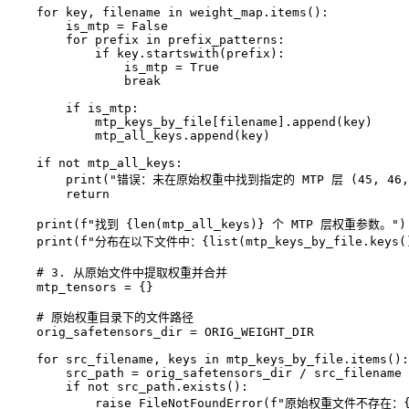
    for key, filename in weight_map.items():

        is_mtp = False

        for prefix in prefix_patterns:

            if key.startswith(prefix):

                is_mtp = True

                break

        if is_mtp:

            mtp_keys_by_file[filename].append(key)

            mtp_all_keys.append(key)

    if not mtp_all_keys:

        print("错误：未在原始权重中找到指定的 MTP 层 (45, 4
        return

    print(f"找到 {len(mtp_all_keys)} 个 MTP 层权重参数。")

    print(f"分布在以下文件中：{list(mtp_keys_by_file.keys()
    # 3. 从原始文件中提取权重并合并

    mtp_tensors = {}

    # 原始权重目录下的文件路径

    orig_safetensors_dir = ORIG_WEIGHT_DIR 

    for src_filename, keys in mtp_keys_by_file.items():

        src_path = orig_safetensors_dir / src_filename

        if not src_path.exists():

            raise FileNotFoundError(f"原始权重文件不存在：{s