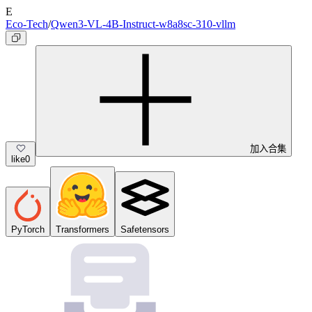
E
Eco-Tech
/
Qwen3-VL-4B-Instruct-w8a8sc-310-vllm
加入合集
like
0
PyTorch
Transformers
Safetensors