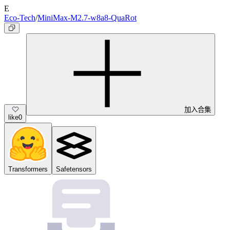
E
Eco-Tech
/
MiniMax-M2.7-w8a8-QuaRot
加入合集
like
0
Transformers
Safetensors