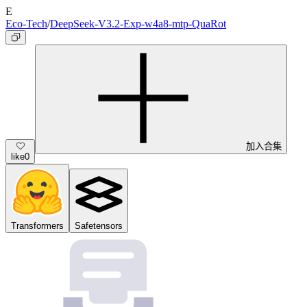
E
Eco-Tech
/
DeepSeek-V3.2-Exp-w4a8-mtp-QuaRot
加入合集
like
0
Transformers
Safetensors