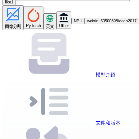
like
1
NPU
weixin_50500398/coco2017_
PyTorch
Other
图像分割
英文
模型介绍
文件和版本