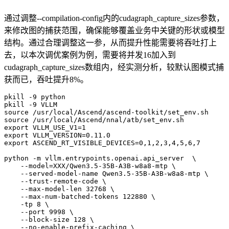
通过调整--compilation-config内的cudagraph_capture_sizes参数，
来修改图的捕获范围，确保能够覆盖业务中关键的形状或模型
结构。通过合理调整这一参，从而提升性能需要将吞吐打上
去，以本次调优案例为例，需要将并发16加入到
cudagraph_capture_sizes数组内，经实测分析，较默认图模式捕
获而已，吞吐提升8%。
pkill -9 python

pkill -9 VLLM

source /usr/local/Ascend/ascend-toolkit/set_env.sh

source /usr/local/Ascend/nnal/atb/set_env.sh

export VLLM_USE_V1=1

export VLLM_VERSION=0.11.0

export ASCEND_RT_VISIBLE_DEVICES=0,1,2,3,4,5,6,7

python -m vllm.entrypoints.openai.api_server  \

    --model=XXX/Qwen3.5-35B-A3B-w8a8-mtp \

    --served-model-name Qwen3.5-35B-A3B-w8a8-mtp \

    --trust-remote-code \

    --max-model-len 32768 \

    --max-num-batched-tokens 122880 \

    -tp 8 \

    --port 9998 \

    --block-size 128 \

    --no-enable-prefix-caching \
