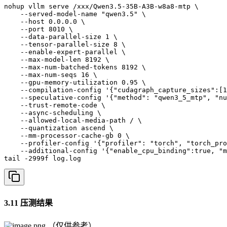
nohup vllm serve /xxx/Qwen3.5-35B-A3B-w8a8-mtp \

    --served-model-name "qwen3.5" \

    --host 0.0.0.0 \

    --port 8010 \

    --data-parallel-size 1 \

    --tensor-parallel-size 8 \

    --enable-expert-parallel \

    --max-model-len 8192 \

    --max-num-batched-tokens 8192 \

    --max-num-seqs 16 \

    --gpu-memory-utilization 0.95 \

    --compilation-config '{"cudagraph_capture_sizes":[1
    --speculative-config '{"method": "qwen3_5_mtp", "nu
    --trust-remote-code \

    --async-scheduling \

    --allowed-local-media-path / \

    --quantization ascend \

    --mm-processor-cache-gb 0 \

    --profiler-config '{"profiler": "torch", "torch_pro
    --additional-config '{"enable_cpu_binding":true, "m
tail -2999f log.log
3.11 压测结果
（仅供参考）