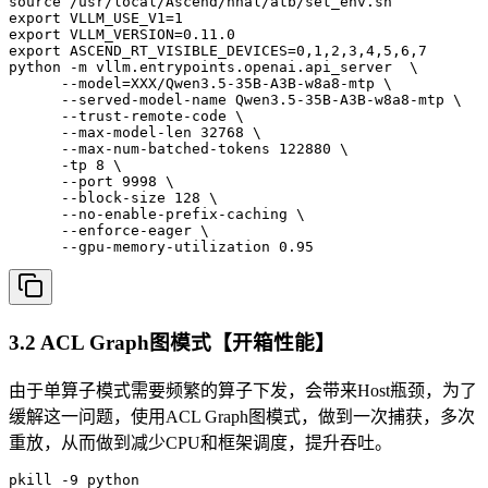
source /usr/local/Ascend/nnal/atb/set_env.sh

export VLLM_USE_V1=1

export VLLM_VERSION=0.11.0

export ASCEND_RT_VISIBLE_DEVICES=0,1,2,3,4,5,6,7

python -m vllm.entrypoints.openai.api_server  \

      --model=XXX/Qwen3.5-35B-A3B-w8a8-mtp \

      --served-model-name Qwen3.5-35B-A3B-w8a8-mtp \

      --trust-remote-code \

      --max-model-len 32768 \

      --max-num-batched-tokens 122880 \

      -tp 8 \

      --port 9998 \

      --block-size 128 \

      --no-enable-prefix-caching \

      --enforce-eager \

      --gpu-memory-utilization 0.95 
3.2 ACL Graph图模式【开箱性能】
由于单算子模式需要频繁的算子下发，会带来Host瓶颈，为了
缓解这一问题，使用ACL Graph图模式，做到一次捕获，多次
重放，从而做到减少CPU和框架调度，提升吞吐。
pkill -9 python
