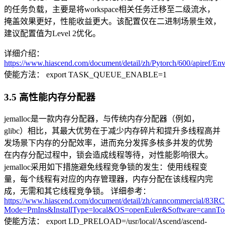
的任务负载，主要是将workspace相关任务迁移至二级流水，
掩盖效果更好，性能收益更大。该配置仅在二进制场景生效，
建议配置值为Level 2优化。
详细介绍：
https://www.hiascend.com/document/detail/zh/Pytorch/600/apiref/Env
使能方法： export TASK_QUEUE_ENABLE=1
3.5 高性能内存分配器
jemalloc是一款内存分配器，与传统内存分配器（例如，
glibc）相比，其最大优势在于减少内存碎片和提升多线程高并
发场景下内存的分配效率，进而充分发挥多核多并发的优势
在内存分配过程中，锁会造成线程等待，对性能影响很大。
jemalloc采用如下措施避免线程竞争锁的发生：使用线程变
量，每个线程有对应的内存管理器，内存分配在该线程内完
成，无需和其它线程竞争锁。 详细参考：
https://www.hiascend.com/document/detail/zh/canncommercial/83RC1/
Mode=PmIns&InstallType=local&OS=openEuler&Software=cannTo
使能方法： export LD_PRELOAD=/usr/local/Ascend/ascend-