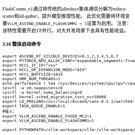
FlashComm_v1通过将传统的allreduce集体通信分解为reduce-
scatter和all-gather，提升模型推理性能。 此优化需要将环境变
量
设置为启用。 注意：
VLLM_ASCEND_ENABLE_FLASHCOMM1 = 1
该特性需要开启TP并行，对大并发场景下会具有性能收益。
3.10 整体启动命令
export ASCEND_RT_VISIBLE_DEVICES=0,1,2,3,4,5,6,7

export PYTORCH_NPU_ALLOC_CONF="expandable_segments:True
export HCCL_IF_IP="xxx"

export HCCL_OP_EXPANSION_MODE="AIV"

export HCCL_BUFFSIZE=1024

export OMP_NUM_THREADS=1

echo performance | tee /sys/devices/system/cpu/cpu*/cpu
sysctl -w vm.swappiness=0

sysctl -w kernel.numa_balancing=0

sysctl kernel.sched_migration_cost_ns=50000

export LD_PRELOAD=/usr/local/Ascend/cann-8.5.1/aarch64-
export TASK_QUEUE_ENABLE=1

#接入：

export VLLM_ASCEND_ENABLE_FUSED_MC2=1

export VLLM_ASCEND_ENABLE_FLASHCOMM1=1

export PYTHONPATH=/vllm-workspace/vllm:/vllm-workspace/