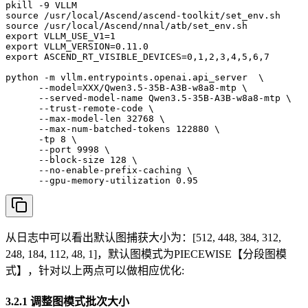
pkill -9 VLLM

source /usr/local/Ascend/ascend-toolkit/set_env.sh

source /usr/local/Ascend/nnal/atb/set_env.sh

export VLLM_USE_V1=1

export VLLM_VERSION=0.11.0

export ASCEND_RT_VISIBLE_DEVICES=0,1,2,3,4,5,6,7

python -m vllm.entrypoints.openai.api_server  \

      --model=XXX/Qwen3.5-35B-A3B-w8a8-mtp \

      --served-model-name Qwen3.5-35B-A3B-w8a8-mtp \

      --trust-remote-code \

      --max-model-len 32768 \

      --max-num-batched-tokens 122880 \

      -tp 8 \

      --port 9998 \

      --block-size 128 \

      --no-enable-prefix-caching \

      --gpu-memory-utilization 0.95 
从日志中可以看出默认图捕获大小为：[512, 448, 384, 312,
248, 184, 112, 48, 1]，默认图模式为PIECEWISE【分段图模
式】，针对以上两点可以做相应优化:
3.2.1 调整图模式批次大小