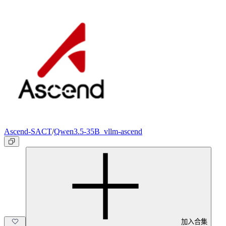
Ascend-SACT
/
Qwen3.5-35B_vllm-ascend
加入合集