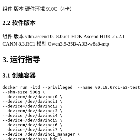
组件 版本 硬件环境 910C（4卡）
2.2 软件版本
组件 版本 vllm-ascend 0.18.0.rc1 HDK Ascend HDK 25.2.1
CANN 8.3.RC1 模型 Qwen3.5-35B-A3B-w8a8-mtp
3. 运行指导
3.1 创建容器
docker run -itd --privileged  --name=v0.18.0rc1-a3-test
--shm-size 500g \

--device=/dev/davinci0 \

--device=/dev/davinci1 \

--device=/dev/davinci2 \

--device=/dev/davinci3 \

--device=/dev/davinci4 \

--device=/dev/davinci5 \

--device=/dev/davinci6 \

--device=/dev/davinci7 \

--device=/dev/davinci_manager \

--device=/dev/hisi_hdc \
