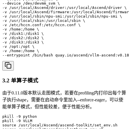
--device /dev/devmm_svm \

-v /usr/local/Ascend/driver:/usr/local/Ascend/driver \

-v /usr/local/Ascend/firmware:/usr/local/Ascend/firmwar
-v /usr/local/sbin/npu-smi:/usr/local/sbin/npu-smi \

-v /usr/local/sbin:/usr/local/sbin \

-v /etc/hccn.conf:/etc/hccn.conf \

-v /home:/home \

-v /disk1:/disk1 \

-v /disk2:/disk2 \

-v /disk3:/disk3 \

-v /opt:/opt \

-v /home:/home \

--entrypoint /bin/bash quay.io/ascend/vllm-ascend:v0.18
3.2 单算子模式
由于0.11.0版本默认走图模式，若要在profiling内打印出每个算
子执行shape，需要在启动命令里加入--enforce-eager，可以使
能单算子模式，但性能较差，便于性能分析。
pkill -9 python

pkill -9 VLLM

source /usr/local/Ascend/ascend-toolkit/set_env.sh
