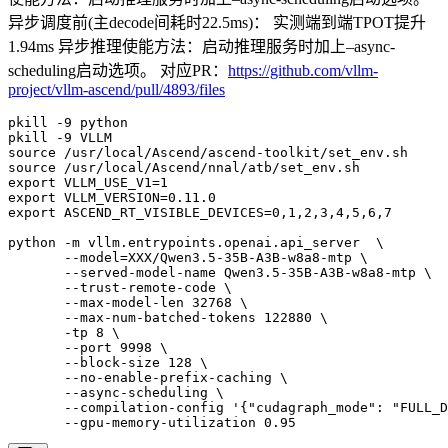
异步调度前(主decode间耗时22.5ms)： 实测端到端TPOT提升
1.94ms 异步推理使能方法：启动推理服务时加上–async-
scheduling启动选项。 对应PR：
https://github.com/vllm-
project/vllm-ascend/pull/4893/files
pkill -9 python

pkill -9 VLLM

source /usr/local/Ascend/ascend-toolkit/set_env.sh

source /usr/local/Ascend/nnal/atb/set_env.sh

export VLLM_USE_V1=1

export VLLM_VERSION=0.11.0

export ASCEND_RT_VISIBLE_DEVICES=0,1,2,3,4,5,6,7

python -m vllm.entrypoints.openai.api_server  \

       --model=XXX/Qwen3.5-35B-A3B-w8a8-mtp \

       --served-model-name Qwen3.5-35B-A3B-w8a8-mtp \

       --trust-remote-code \

       --max-model-len 32768 \

       --max-num-batched-tokens 122880 \

       -tp 8 \

       --port 9998 \

       --block-size 128 \

       --no-enable-prefix-caching \

       --async-scheduling \

       --compilation-config '{"cudagraph_mode": "FULL_D
       --gpu-memory-utilization 0.95 