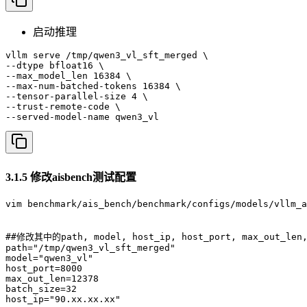
启动推理
vllm serve /tmp/qwen3_vl_sft_merged \

--dtype bfloat16 \

--max_model_len 16384 \

--max-num-batched-tokens 16384 \

--tensor-parallel-size 4 \

--trust-remote-code \

--served-model-name qwen3_vl
3.1.5 修改aisbench测试配置
vim benchmark/ais_bench/benchmark/configs/models/vllm_a
##修改其中的path, model, host_ip, host_port, max_out_le
path="/tmp/qwen3_vl_sft_merged"

model="qwen3_vl"

host_port=8000

max_out_len=12378

batch_size=32

host_ip="90.xx.xx.xx"