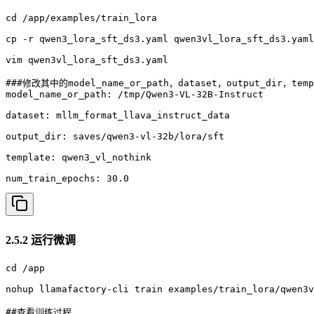
cd /app/examples/train_lora

cp -r qwen3_lora_sft_ds3.yaml qwen3vl_lora_sft_ds3.yaml

vim qwen3vl_lora_sft_ds3.yaml

###修改其中的model_name_or_path，dataset，output_dir，t
model_name_or_path: /tmp/Qwen3-VL-32B-Instruct

dataset: mllm_format_llava_instruct_data

output_dir: saves/qwen3-vl-32b/lora/sft

template: qwen3_vl_nothink

num_train_epochs: 30.0
2.5.2 运行微调
cd /app

nohup llamafactory-cli train examples/train_lora/qwen3v
##查看训练过程
