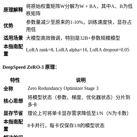
将原始权重矩阵W分解为W + BA，其中A、B为低
原理解释
秩矩阵
参数量减少至原来的1-10%，训练速度快，显存占
优势
用低
适用场景
大模型高效微调，特别是32B+参数规模模型
本指南配
LoRA rank=8, LoRA alpha=16, LoRA dropout=0.05
置
DeepSpeed ZeRO-3 原理：
特性
说明
Zero Redundancy Optimizer Stage 3
全称
将模型状态（参数、梯度、优化器状态）分片到
核心思想
多卡
显存节省
理论上可将单卡显存需求降低至1/N（N为卡数）
本指南配
8卡并行，每卡仅保存1/8的模型状态
置