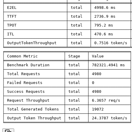
╞══════════════════════════╪═════════╪════════════════╪
│ E2EL                     │ total   │ 4998.6 ms      │
├──────────────────────────┼─────────┼────────────────┼
│ TTFT                     │ total   │ 2736.9 ms      │
├──────────────────────────┼─────────┼────────────────┼
│ TPOT                     │ total   │ 795.2 ms       │
├──────────────────────────┼─────────┼────────────────┼
│ ITL                      │ total   │ 470.6 ms       │
├──────────────────────────┼─────────┼────────────────┼
│ OutputTokenThroughput    │ total   │ 0.7516 token/s │
╘══════════════════════════╧═════════╧════════════════╧
╒═════════════════════════╤═════════╤═════════════════╕

│ Common Metric           │ Stage   │ Value           │

╞═════════════════════════╪═════════╪═════════════════╡

│ Benchmark Duration      │ total   │ 782321.4941 ms  │

├─────────────────────────┼─────────┼─────────────────┤

│ Total Requests          │ total   │ 4980            │

├─────────────────────────┼─────────┼─────────────────┤

│ Failed Requests         │ total   │ 0               │

├─────────────────────────┼─────────┼─────────────────┤

│ Success Requests        │ total   │ 4980            │

├─────────────────────────┼─────────┼─────────────────┤

│ Request Throughput      │ total   │ 6.3657 req/s    │

├─────────────────────────┼─────────┼─────────────────┤

│ Total Generated Tokens  │ total   │ 19072           │

├─────────────────────────┼─────────┼─────────────────┤

│ Output Token Throughput │ total   │ 24.3787 token/s │

╘═════════════════════════╧═════════╧═════════════════╛