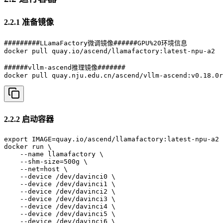
2.2.1 准备镜像
#########LLamaFactory微调镜像######GPU%20环境信息

docker pull quay.io/ascend/llamafactory:latest-npu-a2

######vllm-ascend推理镜像#######

docker pull quay.nju.edu.cn/ascend/vllm-ascend:v0.18.0r
2.2.2 启动容器
export IMAGE=quay.io/ascend/llamafactory:latest-npu-a2

docker run \

    --name llamafactory \

    --shm-size=500g \

    --net=host \

    --device /dev/davinci0 \

    --device /dev/davinci1 \

    --device /dev/davinci2 \

    --device /dev/davinci3 \

    --device /dev/davinci4 \

    --device /dev/davinci5 \

    --device /dev/davinci6 \
