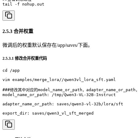
2.5.3 合并权重
微调后的权重默认保存在/app/saves/下面。
2.5.3.1 修改合并权重代码
cd /app

vim examples/merge_lora//qwen3vl_lora_sft.yaml

###修改其中对应的model_name_or_path，adapter_name_or_path
model_name_or_path: /tmp/Qwen3-VL-32B-Instruct

adapter_name_or_path: saves/qwen3-vl-32b/lora/sft

export_dir: saves/qwen3_vl_sft_merged