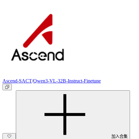
Ascend-SACT
/
Qwen3-VL-32B-Instruct-Finetune
加入合集