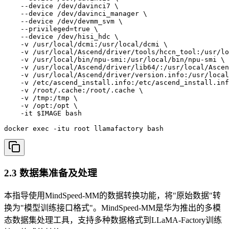
    --device /dev/davinci7 \

    --device /dev/davinci_manager \

    --device /dev/devmm_svm \

    --privileged=true \

    --device /dev/hisi_hdc \

    -v /usr/local/dcmi:/usr/local/dcmi \

    -v /usr/local/Ascend/driver/tools/hccn_tool:/usr/lo
    -v /usr/local/bin/npu-smi:/usr/local/bin/npu-smi \

    -v /usr/local/Ascend/driver/lib64/:/usr/local/Ascen
    -v /usr/local/Ascend/driver/version.info:/usr/local
    -v /etc/ascend_install.info:/etc/ascend_install.inf
    -v /root/.cache:/root/.cache \

    -v /tmp:/tmp \

    -v /opt:/opt \

    -it $IMAGE bash

docker exec -itu root llamafactory bash
2.3 数据集准备及处理
本指导使用MindSpeed-MM的数据转换功能，将"原始数据"转
换为"模型训练接口格式"。MindSpeed-MM是华为推出的多模
态数据集处理工具，支持多种数据格式到LLaMA-Factory训练