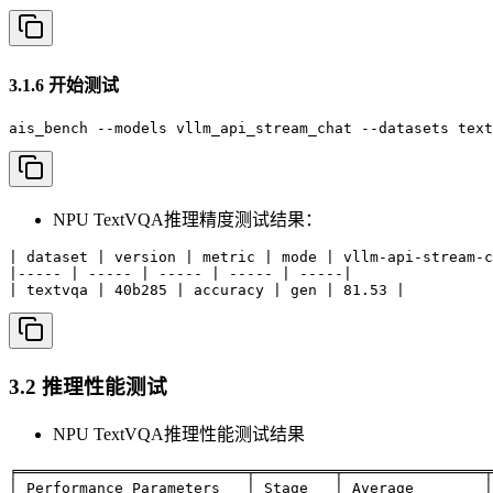
3.1.6 开始测试
ais_bench --models vllm_api_stream_chat --datasets text
NPU TextVQA推理精度测试结果：
| dataset | version | metric | mode | vllm-api-stream-c
|----- | ----- | ----- | ----- | -----|

| textvqa | 40b285 | accuracy | gen | 81.53 |
3.2 推理性能测试
NPU TextVQA推理性能测试结果
╒══════════════════════════╤═════════╤════════════════╤
│ Performance Parameters   │ Stage   │ Average        │