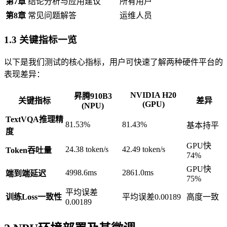
第7章
结论分析与应用建议
所有用户
第8章
常见问题解答
运维人员
1.3 关键指标一览
以下是我们测试的核心指标，用户可快速了解两种硬件平台的
表现差异：
NVIDIA H20
昇腾910B3
关键指标
差异
(GPU)
(NPU)
TextVQA推理精
81.53%
81.43%
基本持平
度
GPU快
24.38 token/s
42.49 token/s
Token吞吐量
74%
GPU快
4998.6ms
2861.0ms
端到端延迟
75%
平均误差
训练Loss一致性
平均误差0.00189
高度一致
0.00189