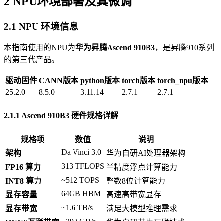
2 NPU环境部署及其微调
2.1 NPU 环境信息
本指南使用的NPU为
华为昇腾Ascend 910B3
，是昇腾910系列
的第三代产品。
驱动固件
CANN版本
python版本
torch版本
torch_npu版本
25.2.0
8.5.0
3.11.14
2.7.1
2.7.1
2.1.1 Ascend 910B3 硬件规格详解
规格项
数值
说明
Da Vinci 3.0
架构
华为自研AI处理器架构
313 TFLOPS
FP16 算力
半精度浮点计算能力
~512 TOPS
INT8 算力
整数8位计算能力
64GB HBM
显存容量
高速高带宽显存
~1.6 TB/s
显存带宽
满足大模型推理需求