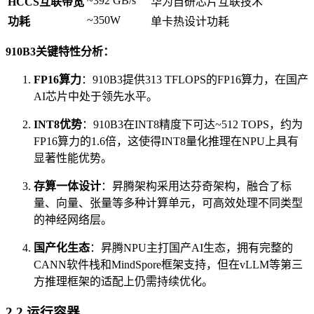
~392 GB/s
HCCS互联带宽
华为自研芯片互联技术
~350W
功耗
单卡热设计功耗
910B3关键特性分析：
FP16算力
：910B3提供313 TFLOPS的FP16算力，在国产
AI芯片中处于领先水平。
INT8优势
：910B3在INT8精度下可达~512 TOPS，约为
FP16算力的1.6倍，这使得INT8量化推理在NPU上具有
显著性能优势。
存算一体设计
：昇腾架构采用达芬奇架构，融合了标
量、向量、张量等多种计算单元，可高效处理不同类型
的神经网络层。
国产化生态
：昇腾NPU主打国产AI生态，拥有完整的
CANN软件栈和MindSpore框架支持，但在vLLM等第三
方推理框架的适配上仍需持续优化。
2.2 运行容器