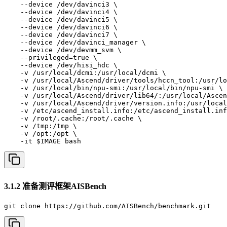
    --device /dev/davinci3 \

    --device /dev/davinci4 \

    --device /dev/davinci5 \

    --device /dev/davinci6 \

    --device /dev/davinci7 \

    --device /dev/davinci_manager \

    --device /dev/devmm_svm \

    --privileged=true \

    --device /dev/hisi_hdc \

    -v /usr/local/dcmi:/usr/local/dcmi \

    -v /usr/local/Ascend/driver/tools/hccn_tool:/usr/lo
    -v /usr/local/bin/npu-smi:/usr/local/bin/npu-smi \

    -v /usr/local/Ascend/driver/lib64/:/usr/local/Ascen
    -v /usr/local/Ascend/driver/version.info:/usr/local
    -v /etc/ascend_install.info:/etc/ascend_install.inf
    -v /root/.cache:/root/.cache \

    -v /tmp:/tmp \

    -v /opt:/opt \

    -it $IMAGE bash
3.1.2 准备测评框架AISBench
git clone https://github.com/AISBench/benchmark.git