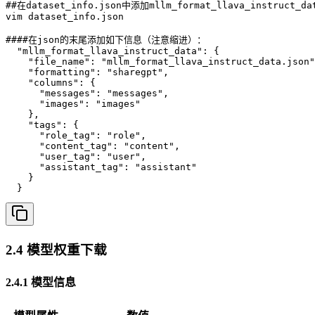
##在dataset_info.json中添加mllm_format_llava_instruct_d
vim dataset_info.json

####在json的末尾添加如下信息（注意缩进）：

  "mllm_format_llava_instruct_data": {

    "file_name": "mllm_format_llava_instruct_data.json"
    "formatting": "sharegpt",

    "columns": {

      "messages": "messages",

      "images": "images"

    },

    "tags": {

      "role_tag": "role",

      "content_tag": "content",

      "user_tag": "user",

      "assistant_tag": "assistant"

    }

  }
2.4 模型权重下载
2.4.1 模型信息