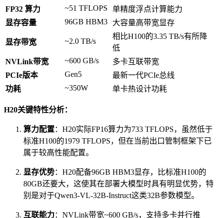
~51 TFLOPS
FP32 算力
单精度浮点计算能力
96GB HBM3
显存容量
大容量高带宽显存
相比H100的3.35 TB/s有所降
~2.0 TB/s
显存带宽
低
~600 GB/s
NVLink带宽
多卡互联带宽
Gen5
PCIe版本
最新一代PCIe总线
~350W
功耗
单卡热设计功耗
H20关键特性分析：
算力配置
：H20实际FP16算力为733 TFLOPS，虽然低于
标准H100的1979 TFLOPS，但在当前出口管制框架下已
属于较高性能配置。
显存优势
：H20配备96GB HBM3显存，比标准H100的
80GB还要大，这使其在部署大模型时具有明显优势，特
别是对于Qwen3-VL-32B-Instruct这类32B参数模型。
互联能力
：NVLink带宽~600 GB/s，支持多卡并行推