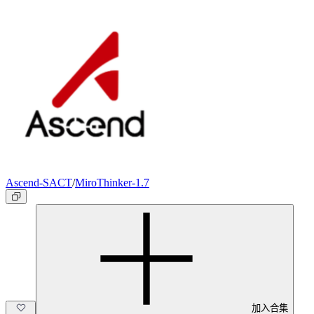
Ascend-SACT
/
MiroThinker-1.7
加入合集