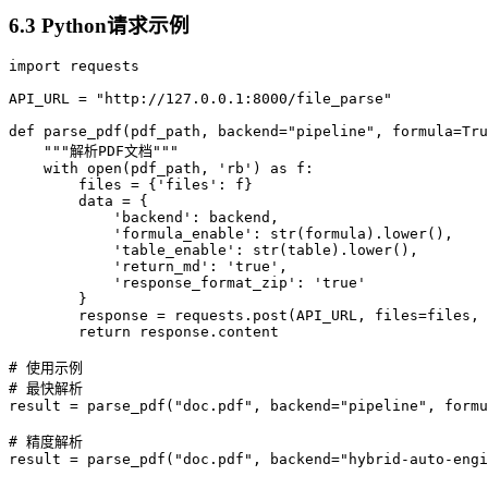
6.3 Python请求示例
import requests

API_URL = "http://127.0.0.1:8000/file_parse"

def parse_pdf(pdf_path, backend="pipeline", formula=Tru
    """解析PDF文档"""

    with open(pdf_path, 'rb') as f:

        files = {'files': f}

        data = {

            'backend': backend,

            'formula_enable': str(formula).lower(),

            'table_enable': str(table).lower(),

            'return_md': 'true',

            'response_format_zip': 'true'

        }

        response = requests.post(API_URL, files=files, 
        return response.content

# 使用示例

# 最快解析

result = parse_pdf("doc.pdf", backend="pipeline", formu
# 精度解析

result = parse_pdf("doc.pdf", backend="hybrid-auto-engi