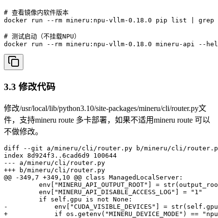
# 查看镜像内软件版本

docker run --rm mineru:npu-vllm-0.18.0 pip list | grep 
# 测试启动（不挂载NPU）

docker run --rm mineru:npu-vllm-0.18.0 mineru-api --hel
3.3 修改代码
修改/usr/local/lib/python3.10/site-packages/mineru/cli/router.py文
件，支持mineru route 多卡部署，如果不适用mineru route 可以
不做修改。
diff --git a/mineru/cli/router.py b/mineru/cli/router.p
index 8d924f3..6cad6d9 100644

--- a/mineru/cli/router.py

+++ b/mineru/cli/router.py

@@ -349,7 +349,10 @@ class ManagedLocalServer:

         env["MINERU_API_OUTPUT_ROOT"] = str(output_roo
         env["MINERU_API_DISABLE_ACCESS_LOG"] = "1"

         if self.gpu is not None:

-            env["CUDA_VISIBLE_DEVICES"] = str(self.gpu
+            if os.getenv("MINERU_DEVICE_MODE") == "npu