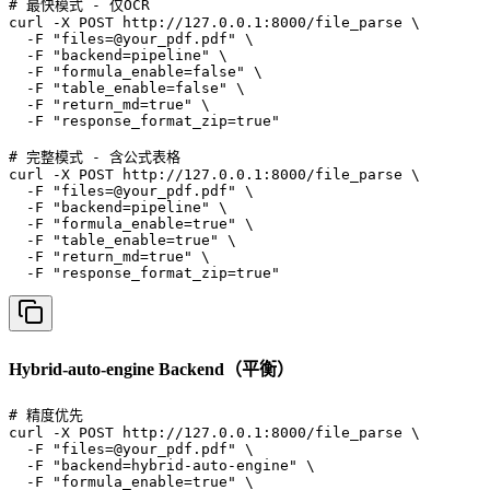
# 最快模式 - 仅OCR

curl -X POST http://127.0.0.1:8000/file_parse \

  -F "files=@your_pdf.pdf" \

  -F "backend=pipeline" \

  -F "formula_enable=false" \

  -F "table_enable=false" \

  -F "return_md=true" \

  -F "response_format_zip=true"

# 完整模式 - 含公式表格

curl -X POST http://127.0.0.1:8000/file_parse \

  -F "files=@your_pdf.pdf" \

  -F "backend=pipeline" \

  -F "formula_enable=true" \

  -F "table_enable=true" \

  -F "return_md=true" \

  -F "response_format_zip=true"
Hybrid-auto-engine Backend（平衡）
# 精度优先

curl -X POST http://127.0.0.1:8000/file_parse \

  -F "files=@your_pdf.pdf" \

  -F "backend=hybrid-auto-engine" \

  -F "formula_enable=true" \
