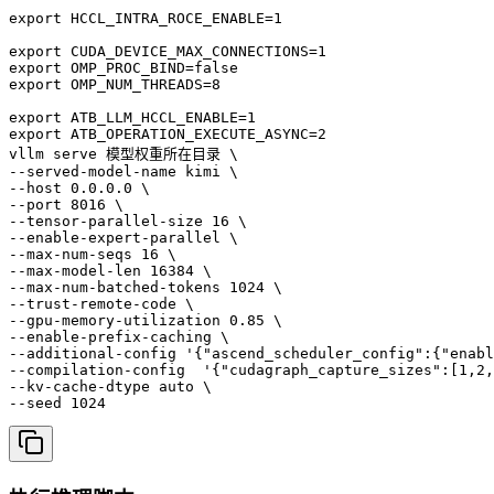
export HCCL_INTRA_ROCE_ENABLE=1

export CUDA_DEVICE_MAX_CONNECTIONS=1

export OMP_PROC_BIND=false

export OMP_NUM_THREADS=8

export ATB_LLM_HCCL_ENABLE=1

export ATB_OPERATION_EXECUTE_ASYNC=2

vllm serve 模型权重所在目录 \

--served-model-name kimi \

--host 0.0.0.0 \

--port 8016 \

--tensor-parallel-size 16 \

--enable-expert-parallel \

--max-num-seqs 16 \

--max-model-len 16384 \

--max-num-batched-tokens 1024 \

--trust-remote-code \

--gpu-memory-utilization 0.85 \

--enable-prefix-caching \

--additional-config '{"ascend_scheduler_config":{"enabl
--compilation-config  '{"cudagraph_capture_sizes":[1,2,
--kv-cache-dtype auto \

--seed 1024