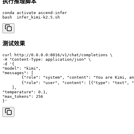
执行推理脚本
conda activate ascend-infer

bash  infer_kimi-k2.5.sh
测试效果
curl http://0.0.0.0:8016/v1/chat/completions \

-H "Content-Type: application/json" \

-d '{

"model": "kimi",

"messages": [

        {"role": "system", "content": "You are Kimi, an
        {"role": "user", "content": [{"type": "text"
    ],

"temperature": 0.1,

"max_tokens": 256

}'