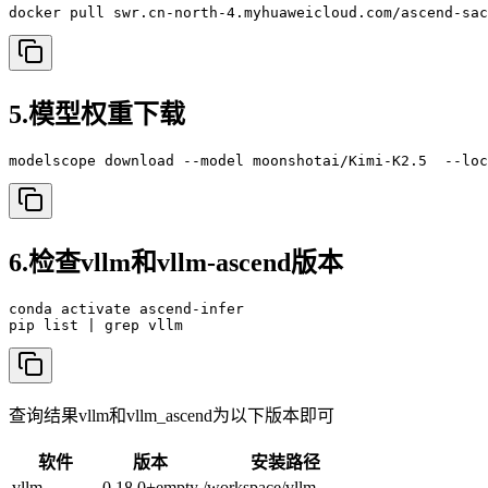
docker pull swr.cn-north-4.myhuaweicloud.com/ascend-sac
5.模型权重下载
modelscope download --model moonshotai/Kimi-K2.5  --loc
6.检查vllm和vllm-ascend版本
conda activate ascend-infer

查询结果vllm和vllm_ascend为以下版本即可
软件
版本
安装路径
vllm
0.18.0+empty
/workspace/vllm