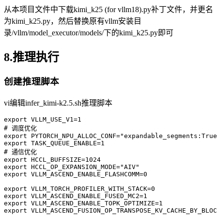
从本项目文件中下载kimi_k25 (for vllm18).py补丁文件，并更名
为kimi_k25.py，然后替换原有vllm安装目
录/vllm/model_executor/models/下的kimi_k25.py即可
8.推理执行
创建推理脚本
vi编辑infer_kimi-k2.5.sh推理脚本
export VLLM_USE_V1=1 

# 调度优化

export PYTORCH_NPU_ALLOC_CONF="expandable_segments:True
export TASK_QUEUE_ENABLE=1   

# 通信优化

export HCCL_BUFFSIZE=1024

export HCCL_OP_EXPANSION_MODE="AIV"

export VLLM_ASCEND_ENABLE_FLASHCOMM=0   

export VLLM_TORCH_PROFILER_WITH_STACK=0    

export VLLM_ASCEND_ENABLE_FUSED_MC2=1  

export VLLM_ASCEND_ENABLE_TOPK_OPTIMIZE=1

export VLLM_ASCEND_FUSION_OP_TRANSPOSE_KV_CACHE_BY_BLOC