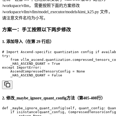
/workspace/vllm， 需要按照下面的方案修改
/workspace/vllm/vllm/model_executor/models/kimi_k25.py 文件，
请注意文件名均为小写。
方案一：手工按照以下两步修改
1. 添加导入（在第 29 行后）
# Import Ascend-specific quantization config if availab
try:

    from vllm_ascend.quantization.compressed_tensors_co
    _HAS_ASCEND_QUANT = True

except ImportError:

    AscendCompressedTensorsConfig = None

    _HAS_ASCEND_QUANT = False
2. 修改_maybe_ignore_quant_config方法（第405-408行）
def _maybe_ignore_quant_config(self, quant_config: Quan
    if isinstance(quant_config, CompressedTensorsConfig
        return None
