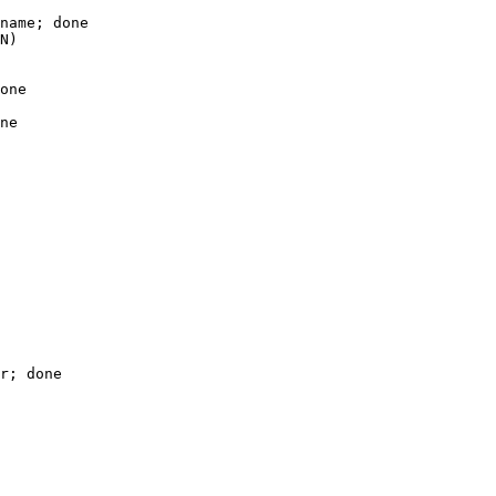
name; done 

N)

one

ne

r; done