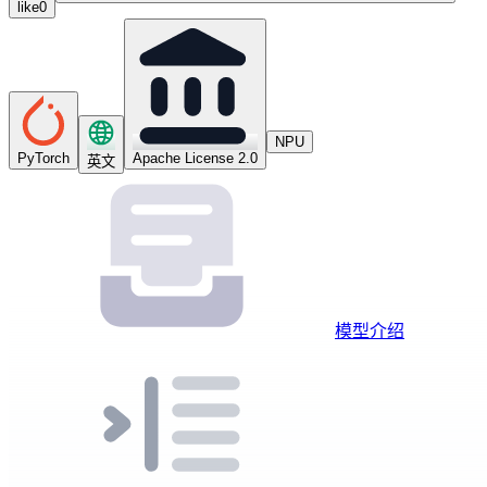
like
0
NPU
PyTorch
Apache License 2.0
英文
模型介绍