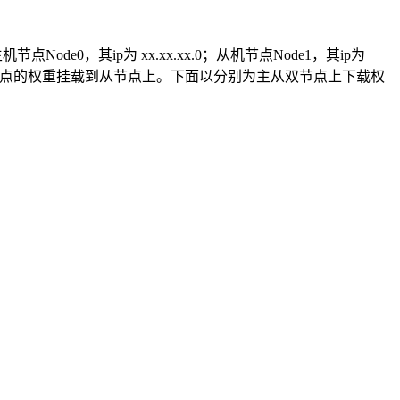
节点Node0，其ip为 xx.xx.xx.0；从机节点Node1，其ip为
将主节点的权重挂载到从节点上。下面以分别为主从双节点上下载权