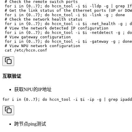
 # Check the remote switch ports

 for i in {0..7}; do hccn_tool -i $i -lldp -g | grep If
 # Get the link status of the Ethernet ports (UP or DOW
 for i in {0..7}; do hccn_tool -i $i -link -g ; done

 # Check the network health status

 for i in {0..7}; do hccn_tool -i $i -net_health -g ; d
 # View the network detected IP configuration

 for i in {0..7}; do hccn_tool -i $i -netdetect -g ; do
 # View gateway configuration

 for i in {0..7}; do hccn_tool -i $i -gateway -g ; done

 # View NPU network configuration

 cat /etc/hccn.conf
互联验证
获取NPU的IP地址
for i in {0..7}; do hccn_tool -i $i -ip -g | grep ipadd
跨节点ping测试