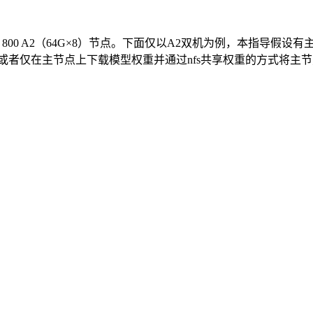
tlas 800 A2（64G×8）节点。下面仅以A2双机为例，本指导假设有主机
权重，或者仅在主节点上下载模型权重并通过nfs共享权重的方式