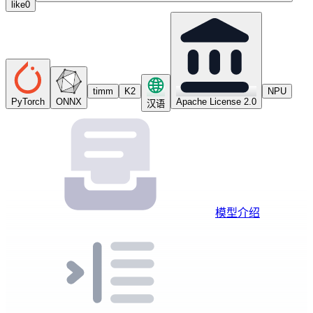
like
0
timm
K2
NPU
PyTorch
ONNX
Apache License 2.0
汉语
模型介绍