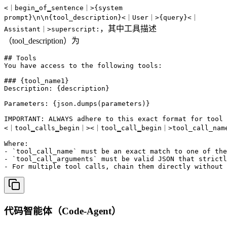
<｜begin▁of▁sentence｜>{system
prompt}\n\n{tool_description}<｜User｜>{query}<｜
，其中工具描述
Assistant｜>superscript:
（tool_description）为
## Tools

You have access to the following tools:

### {tool_name1}

Description: {description}

Parameters: {json.dumps(parameters)}

IMPORTANT: ALWAYS adhere to this exact format for tool 
<｜tool▁calls▁begin｜><｜tool▁call▁begin｜>tool_call_name
Where:

- `tool_call_name` must be an exact match to one of the
- `tool_call_arguments` must be valid JSON that strictl
- For multiple tool calls, chain them directly without
代码智能体（Code-Agent）