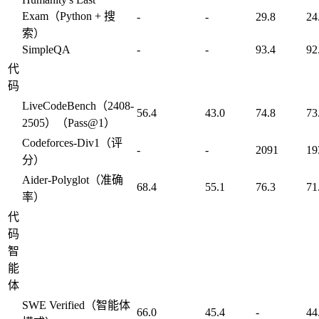
Exam（Python + 搜
-
-
29.8
24
索）
SimpleQA
-
-
93.4
92
代
码
LiveCodeBench（2408-
56.4
43.0
74.8
73
2505）（Pass@1）
Codeforces-Div1（评
-
-
2091
19
分）
Aider-Polyglot（准确
68.4
55.1
76.3
71
率）
代
码
智
能
体
SWE Verified（智能体
66.0
45.4
-
44