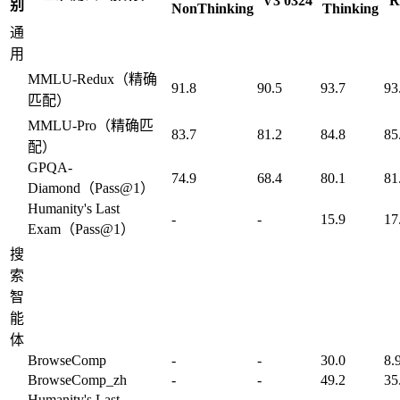
V3 0324
R
别
NonThinking
Thinking
通
用
MMLU-Redux（精确
91.8
90.5
93.7
93
匹配）
MMLU-Pro（精确匹
83.7
81.2
84.8
85
配）
GPQA-
74.9
68.4
80.1
81
Diamond（Pass@1）
Humanity's Last
-
-
15.9
17
Exam（Pass@1）
搜
索
智
能
体
BrowseComp
-
-
30.0
8.
BrowseComp_zh
-
-
49.2
35
Humanity's Last