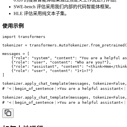
SWE-bench 评估采用我们内部的代码智能体框架。
HLE 评估采用纯文本子集。
使用示例
import transformers

tokenizer = transformers.AutoTokenizer.from_pretrained(
messages = [

    {"role": "system", "content": "You are a helpful as
    {"role": "user", "content": "Who are you?"},

    {"role": "assistant", "content": "<think>Hmm</think
    {"role": "user", "content": "1+1=?"}

]

tokenizer.apply_chat_template(messages, tokenize=False,
# '<｜begin▁of▁sentence｜>You are a helpful assistant<
tokenizer.apply_chat_template(messages, tokenize=False,
# '<｜begin▁of▁sentence｜>You are a helpful assistant<