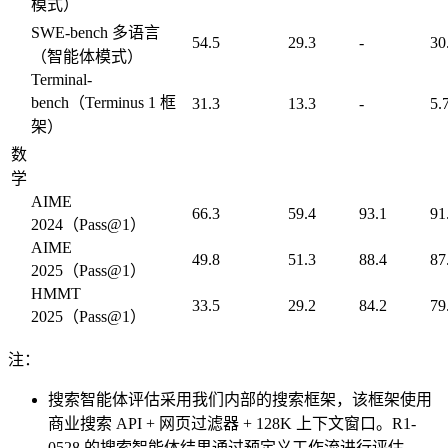
模式）
SWE-bench 多语言
54.5
29.3
-
30
（智能体模式）
Terminal-
bench（Terminus 1 框
31.3
13.3
-
5.
架）
数
学
AIME
66.3
59.4
93.1
91
2024（Pass@1）
AIME
49.8
51.3
88.4
87
2025（Pass@1）
HMMT
33.5
29.2
84.2
79
2025（Pass@1）
注：
搜索智能体评估采用我们内部的搜索框架，该框架使用
商业搜索 API + 网页过滤器 + 128K 上下文窗口。R1-
0528 的搜索智能体结果通过预定义工作流进行评估。