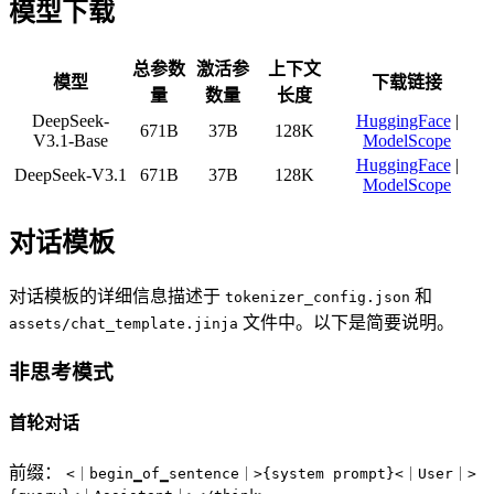
模型下载
总参数
激活参
上下文
模型
下载链接
量
数量
长度
DeepSeek-
HuggingFace
|
671B
37B
128K
V3.1-Base
ModelScope
HuggingFace
|
DeepSeek-V3.1
671B
37B
128K
ModelScope
对话模板
对话模板的详细信息描述于
和
tokenizer_config.json
文件中。以下是简要说明。
assets/chat_template.jinja
非思考模式
首轮对话
前缀：
<｜begin▁of▁sentence｜>{system prompt}<｜User｜>