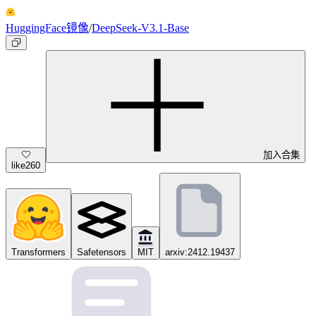
HuggingFace镜像
/
DeepSeek-V3.1-Base
加入合集
like
260
Transformers
Safetensors
MIT
arxiv:2412.19437