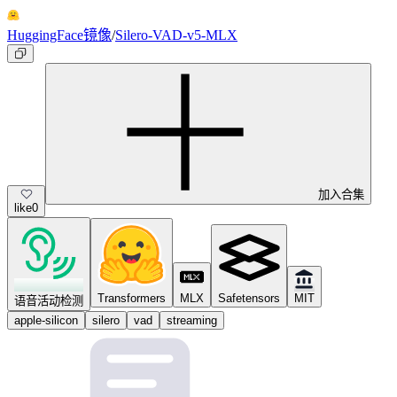
HuggingFace镜像
/
Silero-VAD-v5-MLX
加入合集
like
0
Transformers
MLX
Safetensors
MIT
语音活动检测
apple-silicon
silero
vad
streaming