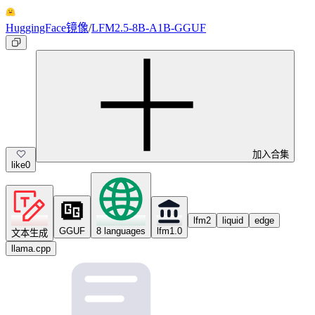
HuggingFace镜像
/
LFM2.5-8B-A1B-GGUF
加入合集
like
0
lfm2
liquid
edge
GGUF
8 languages
lfm1.0
文本生成
llama.cpp