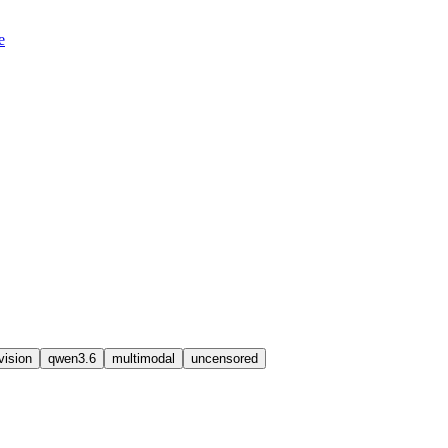
e
vision
qwen3.6
multimodal
uncensored