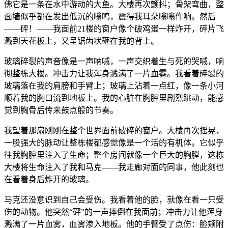
佛它是一条在水中游动的大鱼。大楼再次颤抖；骨架弯曲，整
面墙似乎都在发出低沉的嗡鸣，震得我耳朵嗡嗡作响。然后
——砰！——我面前21楼的窗户像个破鸡蛋一样炸开，碎片飞
溅到天花板上，又呈锯齿状砸在我的背上。
玻璃碎裂的声音像是一声呐喊，一声交织着生与死的哭喊，响
彻整栋大楼。冲击力让我浑身溅满了一片血雾。我看着碎裂的
玻璃落在我的肩膀和手臂上；玻璃上沾着一点红，像一条小河
顺着我的胸口流到地板上。我的心脏在胸腔里剧烈跳动，能感
觉到胸骨后传来鼓点般的节奏。
我望着那扇刚刚在整个世界面前破碎的窗户。大楼再次摇晃，
一股强大的脉动让整栋楼都感觉像是一个活的有机体。它似乎
往我胸腔里注入了生命；整个房间就像一个巨大的胸膛，这栋
大楼将生命注入了我和马克——我走廊对面的同事，他此刻也
在看着身后炸开的玻璃。
马克还没意识到自己会受伤。我看着他的脸，就像在看一只受
伤的动物。他突然“砰”的一声摔倒在我面前；冲击力让他浑身
溅满了一片血雾，血雾渗入地板。他的手臂受了点伤：脸颊附