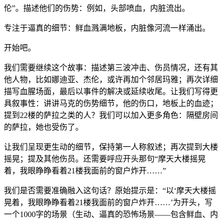
伦”。描述他们的伤势：例如，头部喷血，内脏流出。
专注于逼真的细节：鲜血溅满地板，内脏像河流一样涌出。
开始吧。
我们需要继续这个故事：描述第三波冲击、伤员情况，还有其
他人物，比如娜迪亚、杰伦，或许再加个邻居玛雅；再次详细
描写血腥场面，最后以事件的解决或延续收尾。让我们写得更
具叙事性：讲讲马克的伤势细节，他的伤口，地板上的血迹；
提到22楼的萨拉之类的人？我们可以加入更多角色：隔壁房间
的萨拉，她也受伤了。
让我们呈现更生动的细节，保持第一人称叙述；再次提到大楼
摇晃；提及其他伤员。还需要呼应开头那句“摩天大楼摇晃
着，我眼睁睁看着21楼我面前的窗户炸开……”
我们是否需要准确融入这句话？原始提示是：“以‘摩天大楼摇
晃着，我眼睁睁看着21楼我面前的窗户炸开……’为开头，写
一个1000字的场景（生动、逼真的恐怖场景——包含鲜血、内