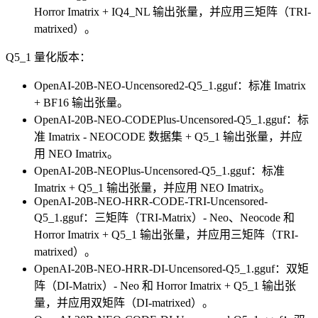
Horror Imatrix + IQ4_NL 输出张量，并应用三矩阵（TRI-
matrixed）。
Q5_1 量化版本：
OpenAI-20B-NEO-Uncensored2-Q5_1.gguf：标准 Imatrix
+ BF16 输出张量。
OpenAI-20B-NEO-CODEPlus-Uncensored-Q5_1.gguf：标
准 Imatrix - NEOCODE 数据集 + Q5_1 输出张量，并应
用 NEO Imatrix。
OpenAI-20B-NEOPlus-Uncensored-Q5_1.gguf：标准
Imatrix + Q5_1 输出张量，并应用 NEO Imatrix。
OpenAI-20B-NEO-HRR-CODE-TRI-Uncensored-
Q5_1.gguf：三矩阵（TRI-Matrix）- Neo、Neocode 和
Horror Imatrix + Q5_1 输出张量，并应用三矩阵（TRI-
matrixed）。
OpenAI-20B-NEO-HRR-DI-Uncensored-Q5_1.gguf：双矩
阵（DI-Matrix）- Neo 和 Horror Imatrix + Q5_1 输出张
量，并应用双矩阵（DI-matrixed）。