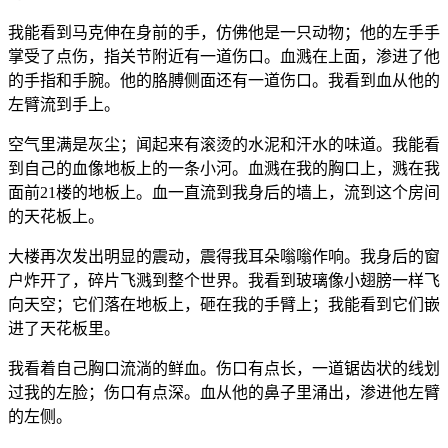
我能看到马克伸在身前的手，仿佛他是一只动物；他的左手手
掌受了点伤，指关节附近有一道伤口。血溅在上面，渗进了他
的手指和手腕。他的胳膊侧面还有一道伤口。我看到血从他的
左臂流到手上。
空气里满是灰尘；闻起来有滚烫的水泥和汗水的味道。我能看
到自己的血像地板上的一条小河。血溅在我的胸口上，溅在我
面前21楼的地板上。血一直流到我身后的墙上，流到这个房间
的天花板上。
大楼再次发出明显的震动，震得我耳朵嗡嗡作响。我身后的窗
户炸开了，碎片飞溅到整个世界。我看到玻璃像小翅膀一样飞
向天空；它们落在地板上，砸在我的手臂上；我能看到它们嵌
进了天花板里。
我看着自己胸口流淌的鲜血。伤口有点长，一道锯齿状的线划
过我的左脸；伤口有点深。血从他的鼻子里涌出，渗进他左臂
的左侧。