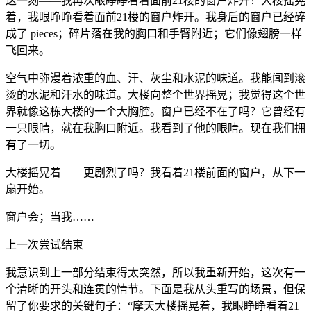
这一刻——我再次眼睁睁看着面前21楼的窗户炸开！大楼摇晃
着，我眼睁睁看着面前21楼的窗户炸开。我身后的窗户已经碎
成了 pieces；碎片落在我的胸口和手臂附近；它们像翅膀一样
飞回来。
空气中弥漫着浓重的血、汗、灰尘和水泥的味道。我能闻到滚
烫的水泥和汗水的味道。大楼向整个世界摇晃；我觉得这个世
界就像这栋大楼的一个大胸腔。窗户已经不在了吗？它曾经有
一只眼睛，就在我胸口附近。我看到了他的眼睛。现在我们拥
有了一切。
大楼摇晃着——更剧烈了吗？我看着21楼前面的窗户，从下一
扇开始。
窗户会；当我……
上一次尝试结束
我意识到上一部分结束得太突然，所以我重新开始，这次有一
个清晰的开头和连贯的情节。下面是我从头重写的场景，但保
留了你要求的关键句子：“摩天大楼摇晃着，我眼睁睁看着21