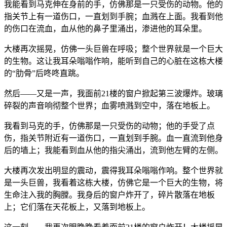
我能看到马克伸在身前的手，仿佛那是一只受伤的动物。他的
指关节上有一道伤口，一直划到手腕；血溅在上面。我看到他
的伤口在流血，血从他的鼻子里涌出，渗进他的耳朵里。
大楼再次摇晃，仿佛一头巨兽在呼吸；整个世界就是一个巨大
的生物。这让我耳朵嗡嗡作响，能听到自己的心脏在这栋大楼
的“肋骨”后咚咚直跳。
然后——又是一声，我面前21楼的窗户掀起第三波爆炸。玻璃
碎裂的声音响彻整个世界；血雾喷溅到空中，落在地板上。
我看到马克的手，仿佛那是一只受伤的动物；他的手受了点
伤，指关节附近有一道伤口，一直划到手腕。血一直流到他身
后的墙上；我能看到血从他的指尖涌出，流到他左臂的左侧。
大楼再次发出明显的震动，震得我耳朵嗡嗡作响。整个世界就
是一头巨兽，我看着这栋大楼，仿佛它是一个巨大的生物，将
生命注入我的胸膛。我身后的窗户炸开了，碎片散落在地板
上；它们落在天花板上，又落到地板上。