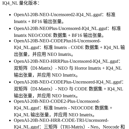
IQ4_NL 量化版本：
OpenAI-20B-NEO-Uncensored2-IQ4_NL.gguf：标准
Imatrix + BF16 输出张量。
OpenAI-20B-NEOPlus-Uncensored-IQ4_NL.gguf：标准
Imatrix NEO/CODE 数据集 + BF16 输出张量。
OpenAI-20B-NEO-CODEPlus16-Uncensored-
IQ4_NL.gguf：标准 Imatrix - CODE 数据集 + IQ4_NL 输
出张量，并应用 NEO Imatrix。
OpenAI-20B-NEO-HRRPlus-Uncensored-IQ4_NL.gguf：
双矩阵（DI-Matrix）- NEO 与 Horror Imatrix + IQ4_NL
输出张量，并应用 NEO Imatrix。
OpenAI-20B-NEO-CODEPlus-Uncensored-IQ4_NL.gguf：
双矩阵（DI-Matrix）- NEO 与 CODE 数据集 + IQ4_NL
输出张量，并应用 NEO Imatrix。
OpenAI-20B-NEO-CODE2-Plus-Uncensored-
IQ4_NL.gguf：标准 Imatrix - NEOCODE 数据集 +
IQ4_NL 输出张量，并应用 NEO Imatrix。
OpenAI-20B-NEO-HRR-CODE-TRI-Uncensored-
IQ4_NL.gguf：三矩阵（TRI-Matrix）- Neo、Neocode 和