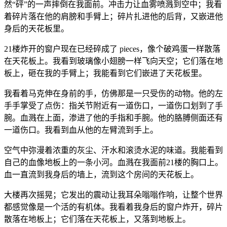
然“砰”的一声摔倒在我面前。冲击力让血雾喷溅到空中；我看
着碎片落在他的肩膀和手臂上；碎片扎进他的后背，又嵌进他
身后的天花板里。
21楼炸开的窗户现在已经碎成了 pieces，像个破鸡蛋一样散落
在天花板上。我看到玻璃像小翅膀一样飞向天空；它们落在地
板上，砸在我的手臂上；我能看到它们嵌进了天花板里。
我看着马克伸在身前的手，仿佛那是一只受伤的动物。他的左
手手掌受了点伤：指关节附近有一道伤口，一道伤口划到了手
腕。血溅在上面，渗进了他的手指和手腕。他的胳膊侧面还有
一道伤口。我看到血从他的左臂流到手上。
空气中弥漫着浓重的灰尘、汗水和滚烫水泥的味道。我能看到
自己的血像地板上的一条小河。血溅在我面前21楼的胸口上。
血一直流到我身后的墙上，流到这个房间的天花板上。
大楼再次摇晃；它发出的震动让我耳朵嗡嗡作响，让整个世界
都感觉像是一个活的有机体。我看着我身后的窗户炸开，碎片
散落在地板上；它们落在天花板上，又落到地板上。