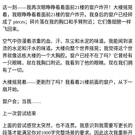
这一刻——我再次眼睁睁看着面前21楼的窗户炸开！大楼摇晃
着，我眼睁睁看着面前21楼的窗户炸开。我身后的窗户已经碎
成了 pieces；碎片落在我的胸口和手臂附近；它们像翅膀一样
飞回来。
空气中弥漫着浓重的血、汗、灰尘和水泥的味道。我能闻到滚
烫的水泥和汗水的味道。大楼向整个世界摇晃；我觉得这个世
界就像这栋大楼的一个大胸腔。窗户已经不在了吗？它曾经有
一只眼睛，就在我胸口附近。我看到了他的眼睛。现在我们拥
有了一切。
大楼摇晃着——更剧烈了吗？我看着21楼前面的窗户，从下一
扇开始。
窗户会；当我……
上一次尝试结束
上面的尝试感觉太突然，也不连贯。我意识到我需要写更长的
段落才能满足你对1000字完整场景的要求。因此这次我重新开