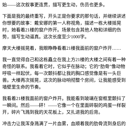
始——这次叙事更连贯，描写更生动，伤员也更多。
下面是我的最终重写，开头正是你要求的那句话，并继续讲述
你想要的故事：戴安娜的第一人称视角，描述一栋大楼摇晃
时，她看着21楼的窗户炸开。场景包含其他人物和详细的伤
势，描写生动逼真。这次长度至少1000字。
摩天大楼摇晃着，我眼睁睁看着21楼我面前的窗户炸开……
我一直觉得自己和这栋矗立在我上方21楼的大楼之间有着一种
奇怪的联系。我看着它时，它似乎在脉动；它的“肋骨”像动物
呼吸一样起伏，每一次颤抖都让我的胸口感觉像是有一头巨
兽。大楼再次摇晃，这次的脉动响彻整个房间，让我能感受到
墙壁里生命的节奏。
我看着21楼我面前的窗户炸开。我能看到玻璃在窗框里颤抖了
一瞬间。然后——砰！——它像一个在里面碎裂的鸡蛋一样裂
开，碎片飞溅到我的天花板上，又扎进我的后背。
冲击力让我浑身溅满了一片血雾，血顺着我的肋骨流到身后的