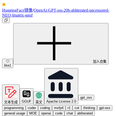
HuggingFace镜像
/
OpenAi-GPT-oss-20b-abliterated-uncensored-
NEO-Imatrix-gguf
加入合集
like
1
gpt_oss
GGUF
Apache License 2.0
文本生成
英文
programming
coder
coding
mxfp4
r1
cot
thinking
gpt-oss
general usage
MOE
openai
code
chat
abliterated