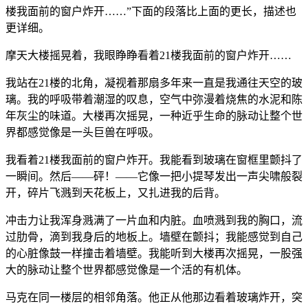
楼我面前的窗户炸开……”下面的段落比上面的更长，描述也
更详细。
摩天大楼摇晃着，我眼睁睁看着21楼我面前的窗户炸开……
我站在21楼的北角，凝视着那扇多年来一直是我通往天空的玻
璃。我的呼吸带着潮湿的叹息，空气中弥漫着烧焦的水泥和陈
年灰尘的味道。大楼再次摇晃，一种近乎生命的脉动让整个世
界都感觉像是一头巨兽在呼吸。
我看着21楼我面前的窗户炸开。我能看到玻璃在窗框里颤抖了
一瞬间。然后——砰！——它像一把小提琴发出一声尖啸般裂
开，碎片飞溅到天花板上，又扎进我的后背。
冲击力让我浑身溅满了一片血和内脏。血喷溅到我的胸口，流
过肋骨，滴到我身后的地板上。墙壁在颤抖；我能感觉到自己
的心脏像鼓一样撞击着墙壁。我能听到大楼再次摇晃，一股强
大的脉动让整个世界都感觉像是一个活的有机体。
马克在同一楼层的相邻角落。他正从他那边看着玻璃炸开，突