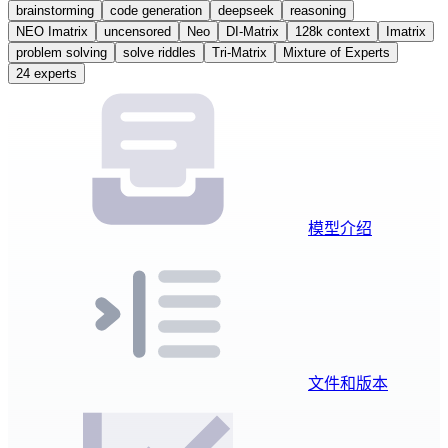
brainstorming
code generation
deepseek
reasoning
NEO Imatrix
uncensored
Neo
DI-Matrix
128k context
Imatrix
problem solving
solve riddles
Tri-Matrix
Mixture of Experts
24 experts
模型介绍
文件和版本