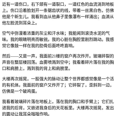
近有一道伤口，右下颌有一道裂口，一道红色的血流淌到地板
上。伤口沿着脸划开一条锯齿状的线，带着一丝黑白色，仿佛
他是个新生儿。我看到血从他鼻子里像瀑布一样涌出；血滴从
他左脸流到耳朵上。
空气中弥漫着浓重的灰尘和汗水味；我能闻到滚烫水泥的气
味。我的眼睛明亮而敏锐。我的心脏在胸腔里剧烈跳动。我感
觉它像鼓一样在我的肋骨后面咚咚直响。
然后——又是一声，我面前21楼的窗户再次炸开。玻璃碎裂的
声音在整层楼回荡。血雾喷溅到空中；我看着碎片落在我的胸
口和肩膀上，溅到我的背上和肩膀里。
大楼再次摇晃，一股强大的脉动让整个世界都感觉像是一个活
的有机体。我面前的窗户又炸开了；它碎裂了，歪斜到一边，
仿佛是一个破鸡蛋。
我看着玻璃碎片落在地板上，落在我的胸口和手臂上；它们扎
进我的后背，又嵌进我身后的天花板里。大楼再次摇晃，发出
的震动让我耳朵嗡嗡作响。