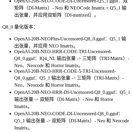
OpenAI-20B-NEO-CODE-DI-Uncensored-Q5_1.gguf：双
矩阵（DI-Matrix）- Neo 和 NEOCode Imatrix + Q5_1 输
出张量，并应用双矩阵（DI-matrixed）。
Q8_0 量化版本：
OpenAI-20B-NEOPlus-Uncensored-Q8_0.gguf：Q5_1 输
出张量，并应用 NEO Imatrix。
OpenAI-20B-NEO-HRR-CODE-TRI-Uncensored-
Q8_0.gguf：IQ4_NL 输出张量 -> 三矩阵（TRI-Matrix）-
Neo、Neocode 和 Horror Imatrix。
OpenAI-20B-NEO-HRR-CODE-5-TRI-Uncensored-
Q8_0.gguf：Q5_1 输出张量 -> 三矩阵（TRI-Matrix）-
Neo、Neocode 和 Horror Imatrix。
OpenAI-20B-NEO-HRR-DI-Uncensored-Q8_0.gguf：Q5_1
输出张量 -> 双矩阵（DI-Matrix）- Neo 和 Horror
Imatrix。
OpenAI-20B-NEO-CODE-DI-Uncensored-Q8_0.gguf：
Q5_1 输出张量 -> 双矩阵（DI-Matrix）- Neo 和 Neocode
Imatrix。