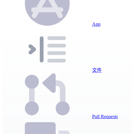
App
文件
Pull Requests