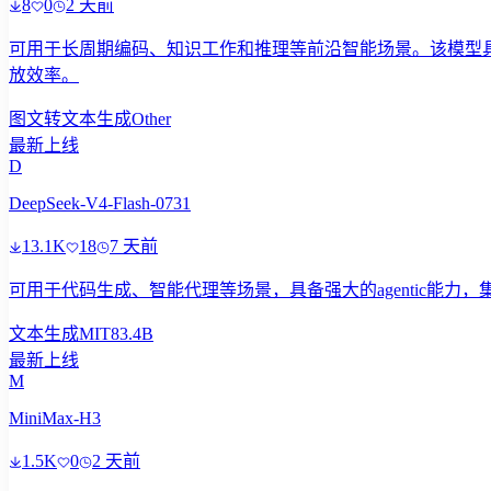
8
0
2 天前
可用于长周期编码、知识工作和推理等前沿智能场景。该模型具备 2.
放效率。
图文转文本生成
Other
最新上线
D
DeepSeek-V4-Flash-0731
13.1K
18
7 天前
可用于代码生成、智能代理等场景，具备强大的agentic能
文本生成
MIT
83.4B
最新上线
M
MiniMax-H3
1.5K
0
2 天前