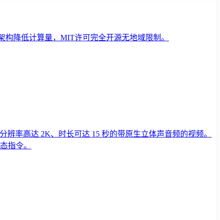
re架构降低计算量，MIT许可完全开源无地域限制。
分辨率高达 2K、时长可达 15 秒的带原生立体声音频的视频。
模态指令。