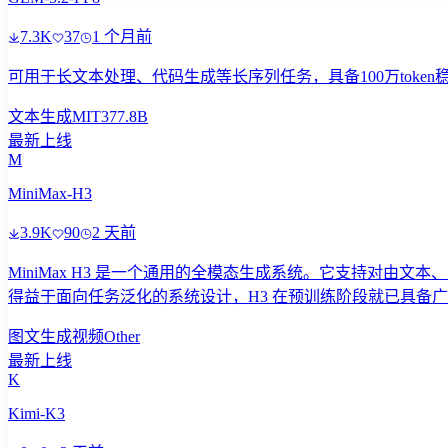
7.3K
37
1 个月前
可用于长文本处理、代码生成等长序列任务，具备100万token
文本生成
MIT
377.8B
最新上线
M
MiniMax-H3
3.9K
90
2 天前
MiniMax H3 是一个通用的全模态生成系统。它支持对由
得益于面向任务泛化的系统设计，H3 在预训练阶段就已具备
图文生成视频
Other
最新上线
K
Kimi-K3